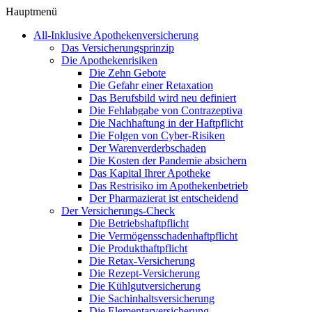
Hauptmenü
All-Inklusive Apothekenversicherung
Das Versicherungsprinzip
Die Apothekenrisiken
Die Zehn Gebote
Die Gefahr einer Retaxation
Das Berufsbild wird neu definiert
Die Fehlabgabe von Contrazeptiva
Die Nachhaftung in der Haftpflicht
Die Folgen von Cyber-Risiken
Der Warenverderbschaden
Die Kosten der Pandemie absichern
Das Kapital Ihrer Apotheke
Das Restrisiko im Apothekenbetrieb
Der Pharmazierat ist entscheidend
Der Versicherungs-Check
Die Betriebshaftpflicht
Die Vermögensschadenhaftpflicht
Die Produkthaftpflicht
Die Retax-Versicherung
Die Rezept-Versicherung
Die Kühlgutversicherung
Die Sachinhaltsversicherung
Die Elementarversicherung