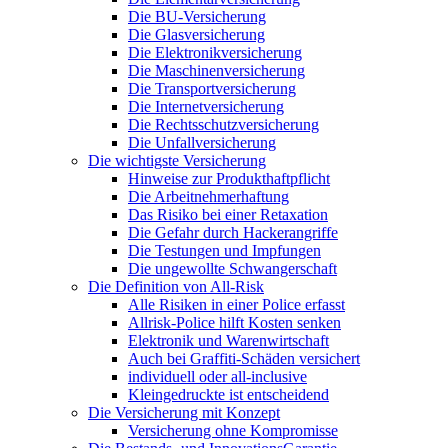
Die BU-Versicherung
Die Glasversicherung
Die Elektronikversicherung
Die Maschinenversicherung
Die Transportversicherung
Die Internetversicherung
Die Rechtsschutzversicherung
Die Unfallversicherung
Die wichtigste Versicherung
Hinweise zur Produkthaftpflicht
Die Arbeitnehmerhaftung
Das Risiko bei einer Retaxation
Die Gefahr durch Hackerangriffe
Die Testungen und Impfungen
Die ungewollte Schwangerschaft
Die Definition von All-Risk
Alle Risiken in einer Police erfasst
Allrisk-Police hilft Kosten senken
Elektronik und Warenwirtschaft
Auch bei Graffiti-Schäden versichert
individuell oder all-inclusive
Kleingedruckte ist entscheidend
Die Versicherung mit Konzept
Versicherung ohne Kompromisse