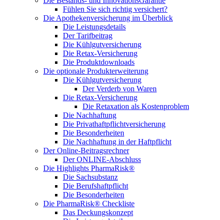
Die Bestands- und InnovationsGarantie
Fühlen Sie sich richtig versichert?
Die Apothekenversicherung im Überblick
Die Leistungsdetails
Der Tarifbeitrag
Die Kühlgutversicherung
Die Retax-Versicherung
Die Produktdownloads
Die optionale Produkterweiterung
Die Kühlgutversicherung
Der Verderb von Waren
Die Retax-Versicherung
Die Retaxation als Kostenproblem
Die Nachhaftung
Die Privathaftpflichtversicherung
Die Besonderheiten
Die Nachhaftung in der Haftpflicht
Der Online-Beitragsrechner
Der ONLINE-Abschluss
Die Highlights PharmaRisk®
Die Sachsubstanz
Die Berufshaftpflicht
Die Besonderheiten
Die PharmaRisk® Checkliste
Das Deckungskonzept