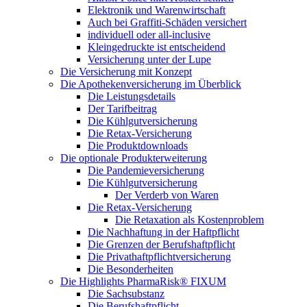
Elektronik und Warenwirtschaft
Auch bei Graffiti-Schäden versichert
individuell oder all-inclusive
Kleingedruckte ist entscheidend
Versicherung unter der Lupe
Die Versicherung mit Konzept
Die Apothekenversicherung im Überblick
Die Leistungsdetails
Der Tarifbeitrag
Die Kühlgutversicherung
Die Retax-Versicherung
Die Produktdownloads
Die optionale Produkterweiterung
Die Pandemieversicherung
Die Kühlgutversicherung
Der Verderb von Waren
Die Retax-Versicherung
Die Retaxation als Kostenproblem
Die Nachhaftung in der Haftpflicht
Die Grenzen der Berufshaftpflicht
Die Privathaftpflichtversicherung
Die Besonderheiten
Die Highlights PharmaRisk® FIXUM
Die Sachsubstanz
Die Berufshaftpflicht