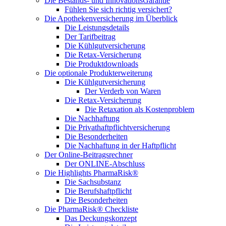
Die Bestands- und InnovationsGarantie
Fühlen Sie sich richtig versichert?
Die Apothekenversicherung im Überblick
Die Leistungsdetails
Der Tarifbeitrag
Die Kühlgutversicherung
Die Retax-Versicherung
Die Produktdownloads
Die optionale Produkterweiterung
Die Kühlgutversicherung
Der Verderb von Waren
Die Retax-Versicherung
Die Retaxation als Kostenproblem
Die Nachhaftung
Die Privathaftpflichtversicherung
Die Besonderheiten
Die Nachhaftung in der Haftpflicht
Der Online-Beitragsrechner
Der ONLINE-Abschluss
Die Highlights PharmaRisk®
Die Sachsubstanz
Die Berufshaftpflicht
Die Besonderheiten
Die PharmaRisk® Checkliste
Das Deckungskonzept