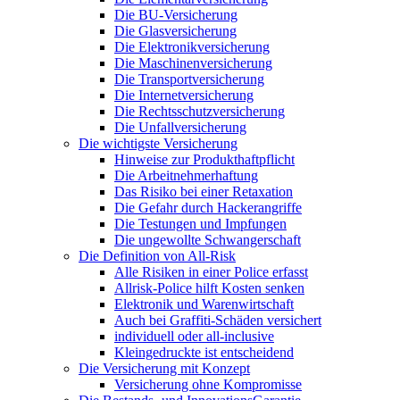
Die BU-Versicherung
Die Glasversicherung
Die Elektronikversicherung
Die Maschinenversicherung
Die Transportversicherung
Die Internetversicherung
Die Rechtsschutzversicherung
Die Unfallversicherung
Die wichtigste Versicherung
Hinweise zur Produkthaftpflicht
Die Arbeitnehmerhaftung
Das Risiko bei einer Retaxation
Die Gefahr durch Hackerangriffe
Die Testungen und Impfungen
Die ungewollte Schwangerschaft
Die Definition von All-Risk
Alle Risiken in einer Police erfasst
Allrisk-Police hilft Kosten senken
Elektronik und Warenwirtschaft
Auch bei Graffiti-Schäden versichert
individuell oder all-inclusive
Kleingedruckte ist entscheidend
Die Versicherung mit Konzept
Versicherung ohne Kompromisse