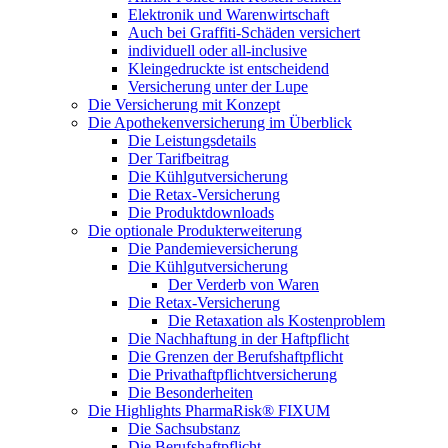
Elektronik und Warenwirtschaft
Auch bei Graffiti-Schäden versichert
individuell oder all-inclusive
Kleingedruckte ist entscheidend
Versicherung unter der Lupe
Die Versicherung mit Konzept
Die Apothekenversicherung im Überblick
Die Leistungsdetails
Der Tarifbeitrag
Die Kühlgutversicherung
Die Retax-Versicherung
Die Produktdownloads
Die optionale Produkterweiterung
Die Pandemieversicherung
Die Kühlgutversicherung
Der Verderb von Waren
Die Retax-Versicherung
Die Retaxation als Kostenproblem
Die Nachhaftung in der Haftpflicht
Die Grenzen der Berufshaftpflicht
Die Privathaftpflichtversicherung
Die Besonderheiten
Die Highlights PharmaRisk® FIXUM
Die Sachsubstanz
Die Berufshaftpflicht