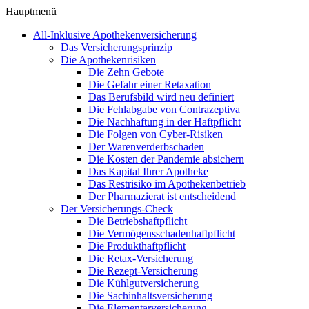
Hauptmenü
All-Inklusive Apothekenversicherung
Das Versicherungsprinzip
Die Apothekenrisiken
Die Zehn Gebote
Die Gefahr einer Retaxation
Das Berufsbild wird neu definiert
Die Fehlabgabe von Contrazeptiva
Die Nachhaftung in der Haftpflicht
Die Folgen von Cyber-Risiken
Der Warenverderbschaden
Die Kosten der Pandemie absichern
Das Kapital Ihrer Apotheke
Das Restrisiko im Apothekenbetrieb
Der Pharmazierat ist entscheidend
Der Versicherungs-Check
Die Betriebshaftpflicht
Die Vermögensschadenhaftpflicht
Die Produkthaftpflicht
Die Retax-Versicherung
Die Rezept-Versicherung
Die Kühlgutversicherung
Die Sachinhaltsversicherung
Die Elementarversicherung