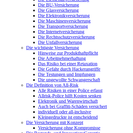
Die BU-Versicherung
Die Glasversicherung
Die Elektronikversicherung
Die Maschinenversicherung
Die Transportversicherung
Die Internetversicherung
Die Rechtsschutzversicherung
Die Unfallversicherung
Die wichtigste Versicherung
Hinweise zur Produkthaftpflicht
Die Arbeitnehmerhaftung
Das Risiko bei einer Retaxation
Die Gefahr durch Hackerangriffe
Die Testungen und Impfungen
Die ungewollte Schwangerschaft
Die Definition von All-Risk
Alle Risiken in einer Police erfasst
Allrisk-Police hilft Kosten senken
Elektronik und Warenwirtschaft
Auch bei Graffiti-Schäden versichert
individuell oder all-inclusive
Kleingedruckte ist entscheidend
Die Versicherung mit Konzept
Versicherung ohne Kompromisse