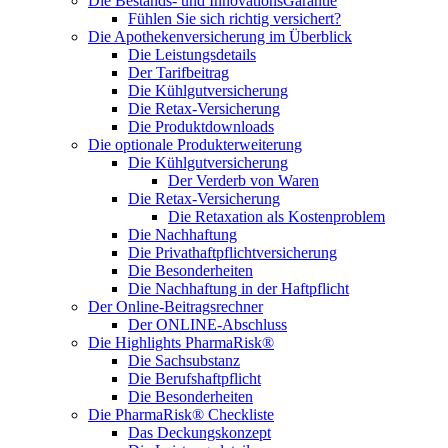
Die Bestands- und InnovationsGarantie
Fühlen Sie sich richtig versichert?
Die Apothekenversicherung im Überblick
Die Leistungsdetails
Der Tarifbeitrag
Die Kühlgutversicherung
Die Retax-Versicherung
Die Produktdownloads
Die optionale Produkterweiterung
Die Kühlgutversicherung
Der Verderb von Waren
Die Retax-Versicherung
Die Retaxation als Kostenproblem
Die Nachhaftung
Die Privathaftpflichtversicherung
Die Besonderheiten
Die Nachhaftung in der Haftpflicht
Der Online-Beitragsrechner
Der ONLINE-Abschluss
Die Highlights PharmaRisk®
Die Sachsubstanz
Die Berufshaftpflicht
Die Besonderheiten
Die PharmaRisk® Checkliste
Das Deckungskonzept