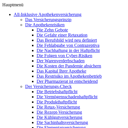
Hauptmenü
All-Inklusive Apothekenversicherung
Das Versicherungsprinzip
Die Apothekenrisiken
Die Zehn Gebote
Die Gefahr einer Retaxation
Das Berufsbild wird neu definiert
Die Fehlabgabe von Contrazeptiva
Die Nachhaftung in der Haftpflicht
Die Folgen von Cyber-Risiken
Der Warenverderbschaden
Die Kosten der Pandemie absichern
Das Kapital Ihrer Apotheke
Das Restrisiko im Apothekenbetrieb
Der Pharmazierat ist entscheidend
Der Versicherungs-Check
Die Betriebshaftpflicht
Die Vermögensschadenhaftpflicht
Die Produkthaftpflicht
Die Retax-Versicherung
Die Rezept-Versicherung
Die Kühlgutversicherung
Die Sachinhaltsversicherung
Die Elementarversicherung