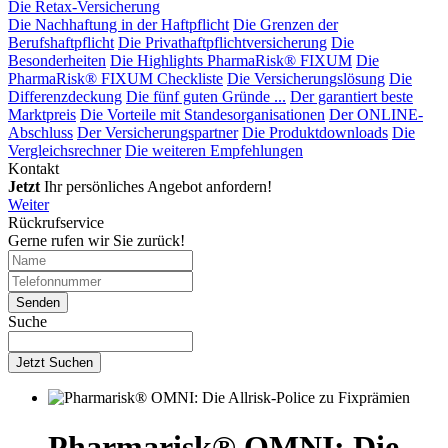
Die Retax-Versicherung
Die Nachhaftung in der Haftpflicht
Die Grenzen der
Berufshaftpflicht
Die Privathaftpflichtversicherung
Die
Besonderheiten
Die Highlights PharmaRisk® FIXUM
Die
PharmaRisk® FIXUM Checkliste
Die Versicherungslösung
Die
Differenzdeckung
Die fünf guten Gründe ...
Der garantiert beste
Marktpreis
Die Vorteile mit Standesorganisationen
Der ONLINE-
Abschluss
Der Versicherungspartner
Die Produktdownloads
Die
Vergleichsrechner
Die weiteren Empfehlungen
Kontakt
Jetzt
Ihr persönliches Angebot anfordern!
Weiter
Rückrufservice
Gerne rufen wir Sie zurück!
Suche
Jetzt Suchen
Pharmarisk® OMNI: Die