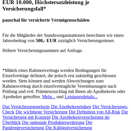
EUR 10.000, Höchstersatzleistung je
Versicherungsfall*
pauschal für versicherte Vermögensschäden
Für die Mitglieder der Standesorganisationen berechnen wir einen
Jahresbeitrag von
500,- EUR
zuzüglich Versicherungssteuer.
Höhere Versicherungssummen auf Anfrage.
*Mittels eines Rahmenvertrags werden Bedingungen für
Einzelverträge definiert, die jedoch erst zukünftig geschlossen
werden. Stets können und werden Abweichungen zum
Rahmenvertrag durch einzelvertragliche Vereinbarungen nach
Prüfung und evtl. Prämienzuschlag mit Ihnen als Apothekerin oder
Apotheker getroffen.
Mehr...
und
Leistungsdetails...
Das Versicherungsprinzip
Die Apothekenrisiken
Der Versicherungs-
Check
Die wichtigste Versicherung
Die Definition von All-Risk
Die
Versicherung mit Konzept
Die Apothekenversicherung im
Überblick
Die optionale Produkterweiterung
Die
Pandemieversicherung
Die Kühlgutversicherung