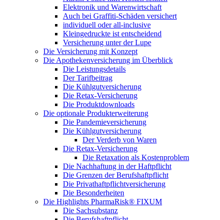
Elektronik und Warenwirtschaft
Auch bei Graffiti-Schäden versichert
individuell oder all-inclusive
Kleingedruckte ist entscheidend
Versicherung unter der Lupe
Die Versicherung mit Konzept
Die Apothekenversicherung im Überblick
Die Leistungsdetails
Der Tarifbeitrag
Die Kühlgutversicherung
Die Retax-Versicherung
Die Produktdownloads
Die optionale Produkterweiterung
Die Pandemieversicherung
Die Kühlgutversicherung
Der Verderb von Waren
Die Retax-Versicherung
Die Retaxation als Kostenproblem
Die Nachhaftung in der Haftpflicht
Die Grenzen der Berufshaftpflicht
Die Privathaftpflichtversicherung
Die Besonderheiten
Die Highlights PharmaRisk® FIXUM
Die Sachsubstanz
Die Berufshaftpflicht