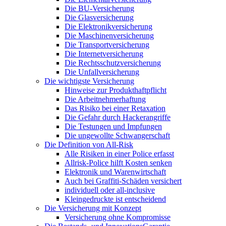
Die BU-Versicherung
Die Glasversicherung
Die Elektronikversicherung
Die Maschinenversicherung
Die Transportversicherung
Die Internetversicherung
Die Rechtsschutzversicherung
Die Unfallversicherung
Die wichtigste Versicherung
Hinweise zur Produkthaftpflicht
Die Arbeitnehmerhaftung
Das Risiko bei einer Retaxation
Die Gefahr durch Hackerangriffe
Die Testungen und Impfungen
Die ungewollte Schwangerschaft
Die Definition von All-Risk
Alle Risiken in einer Police erfasst
Allrisk-Police hilft Kosten senken
Elektronik und Warenwirtschaft
Auch bei Graffiti-Schäden versichert
individuell oder all-inclusive
Kleingedruckte ist entscheidend
Die Versicherung mit Konzept
Versicherung ohne Kompromisse