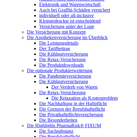
Elektronik und Warenwirtschaft
Auch bei Graffiti-Schäden versichert
individuell oder all-inclusive
Kleingedruckte ist entscheidend
Versicherung unter der Lupe
Die Versicherung mit Konzept
Die Apothekenversicherung im Überblick
Die Leistungsdetails
Der Tarifbeitrag
Die Kühlgutversicherung
Die Retax-Versicherung
Die Produktdownloads
Die optionale Produkterweiterung
Die Pandemieversicherung
Die Kühlgutversicherung
Der Verderb von Waren
Die Retax-Versicherung
Die Retaxation als Kostenproblem
Die Nachhaftung in der Haftpflicht
Die Grenzen der Berufshaftpflicht
Die Privathaftpflichtversicherung
Die Besonderheiten
Die Highlights PharmaRisk® FIXUM
Die Sachsubstanz
Die Berufshaftpflicht