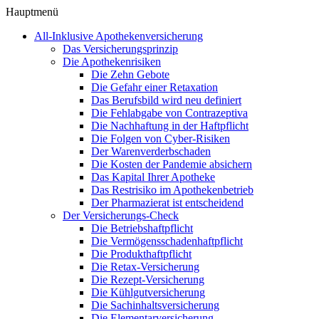
Hauptmenü
All-Inklusive Apothekenversicherung
Das Versicherungsprinzip
Die Apothekenrisiken
Die Zehn Gebote
Die Gefahr einer Retaxation
Das Berufsbild wird neu definiert
Die Fehlabgabe von Contrazeptiva
Die Nachhaftung in der Haftpflicht
Die Folgen von Cyber-Risiken
Der Warenverderbschaden
Die Kosten der Pandemie absichern
Das Kapital Ihrer Apotheke
Das Restrisiko im Apothekenbetrieb
Der Pharmazierat ist entscheidend
Der Versicherungs-Check
Die Betriebshaftpflicht
Die Vermögensschadenhaftpflicht
Die Produkthaftpflicht
Die Retax-Versicherung
Die Rezept-Versicherung
Die Kühlgutversicherung
Die Sachinhaltsversicherung
Die Elementarversicherung