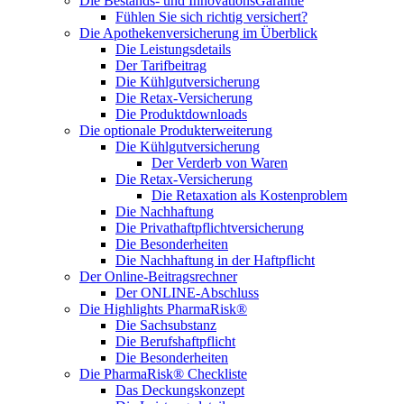
Die Bestands- und InnovationsGarantie
Fühlen Sie sich richtig versichert?
Die Apothekenversicherung im Überblick
Die Leistungsdetails
Der Tarifbeitrag
Die Kühlgutversicherung
Die Retax-Versicherung
Die Produktdownloads
Die optionale Produkterweiterung
Die Kühlgutversicherung
Der Verderb von Waren
Die Retax-Versicherung
Die Retaxation als Kostenproblem
Die Nachhaftung
Die Privathaftpflichtversicherung
Die Besonderheiten
Die Nachhaftung in der Haftpflicht
Der Online-Beitragsrechner
Der ONLINE-Abschluss
Die Highlights PharmaRisk®
Die Sachsubstanz
Die Berufshaftpflicht
Die Besonderheiten
Die PharmaRisk® Checkliste
Das Deckungskonzept