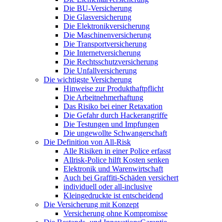
Die BU-Versicherung
Die Glasversicherung
Die Elektronikversicherung
Die Maschinenversicherung
Die Transportversicherung
Die Internetversicherung
Die Rechtsschutzversicherung
Die Unfallversicherung
Die wichtigste Versicherung
Hinweise zur Produkthaftpflicht
Die Arbeitnehmerhaftung
Das Risiko bei einer Retaxation
Die Gefahr durch Hackerangriffe
Die Testungen und Impfungen
Die ungewollte Schwangerschaft
Die Definition von All-Risk
Alle Risiken in einer Police erfasst
Allrisk-Police hilft Kosten senken
Elektronik und Warenwirtschaft
Auch bei Graffiti-Schäden versichert
individuell oder all-inclusive
Kleingedruckte ist entscheidend
Die Versicherung mit Konzept
Versicherung ohne Kompromisse