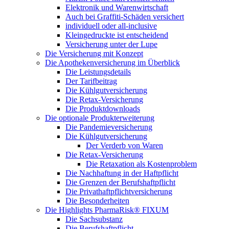
Elektronik und Warenwirtschaft
Auch bei Graffiti-Schäden versichert
individuell oder all-inclusive
Kleingedruckte ist entscheidend
Versicherung unter der Lupe
Die Versicherung mit Konzept
Die Apothekenversicherung im Überblick
Die Leistungsdetails
Der Tarifbeitrag
Die Kühlgutversicherung
Die Retax-Versicherung
Die Produktdownloads
Die optionale Produkterweiterung
Die Pandemieversicherung
Die Kühlgutversicherung
Der Verderb von Waren
Die Retax-Versicherung
Die Retaxation als Kostenproblem
Die Nachhaftung in der Haftpflicht
Die Grenzen der Berufshaftpflicht
Die Privathaftpflichtversicherung
Die Besonderheiten
Die Highlights PharmaRisk® FIXUM
Die Sachsubstanz
Die Berufshaftpflicht