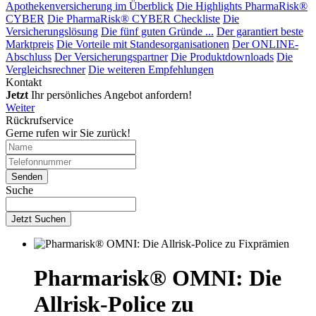
Apothekenversicherung im Überblick
Die Highlights PharmaRisk®
CYBER
Die PharmaRisk® CYBER Checkliste
Die
Versicherungslösung
Die fünf guten Gründe ...
Der garantiert beste
Marktpreis
Die Vorteile mit Standesorganisationen
Der ONLINE-
Abschluss
Der Versicherungspartner
Die Produktdownloads
Die
Vergleichsrechner
Die weiteren Empfehlungen
Kontakt
Jetzt
Ihr persönliches Angebot anfordern!
Weiter
Rückrufservice
Gerne rufen wir Sie zurück!
Suche
Jetzt Suchen
Pharmarisk® OMNI: Die
Allrisk-Police zu