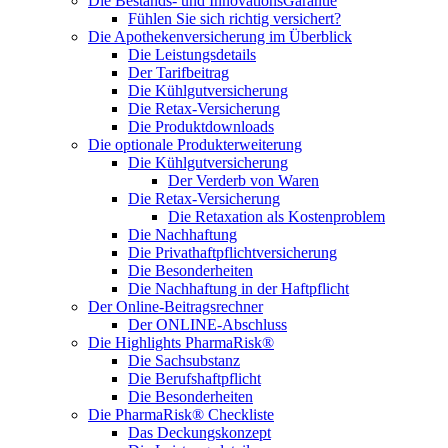
Die Bestands- und InnovationsGarantie
Fühlen Sie sich richtig versichert?
Die Apothekenversicherung im Überblick
Die Leistungsdetails
Der Tarifbeitrag
Die Kühlgutversicherung
Die Retax-Versicherung
Die Produktdownloads
Die optionale Produkterweiterung
Die Kühlgutversicherung
Der Verderb von Waren
Die Retax-Versicherung
Die Retaxation als Kostenproblem
Die Nachhaftung
Die Privathaftpflichtversicherung
Die Besonderheiten
Die Nachhaftung in der Haftpflicht
Der Online-Beitragsrechner
Der ONLINE-Abschluss
Die Highlights PharmaRisk®
Die Sachsubstanz
Die Berufshaftpflicht
Die Besonderheiten
Die PharmaRisk® Checkliste
Das Deckungskonzept