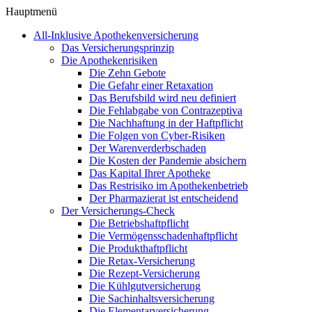
Hauptmenü
All-Inklusive Apothekenversicherung
Das Versicherungsprinzip
Die Apothekenrisiken
Die Zehn Gebote
Die Gefahr einer Retaxation
Das Berufsbild wird neu definiert
Die Fehlabgabe von Contrazeptiva
Die Nachhaftung in der Haftpflicht
Die Folgen von Cyber-Risiken
Der Warenverderbschaden
Die Kosten der Pandemie absichern
Das Kapital Ihrer Apotheke
Das Restrisiko im Apothekenbetrieb
Der Pharmazierat ist entscheidend
Der Versicherungs-Check
Die Betriebshaftpflicht
Die Vermögensschadenhaftpflicht
Die Produkthaftpflicht
Die Retax-Versicherung
Die Rezept-Versicherung
Die Kühlgutversicherung
Die Sachinhaltsversicherung
Die Elementarversicherung