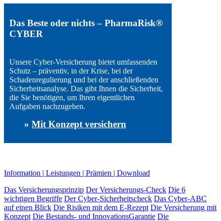
Das Beste oder nichts – PharmaRisk®
CYBER
Unsere Cyber-Versicherung bietet umfassenden
Schutz – präventiv, in der Krise, bei der
Schadenregulierung und bei der anschließenden
Sicherheitsanalyse. Das gibt Ihnen die Sicherheit,
die Sie benötigen, um Ihren eigentlichen
Aufgaben nachzugehen.
»
Mit Konzept versichern
Information | Leistungen | Prämien | Download
Das Versicherungsprinzip
Der Versicherungs-Check
Die 6
wichtigen Begriffe
Der Cyber-Sicher­heits­check
Das Cyber-ABC
auf einen Blick
Die Risiken mit dem E-Rezept
Die Versicherung mit
Konzept
Die Bestands- und InnovationsGarantie
Die