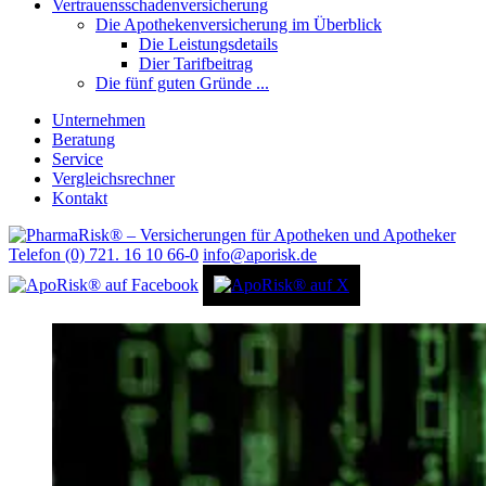
Vertrauensschadenversicherung
Die Apothekenversicherung im Überblick
Die Leistungsdetails
Dier Tarifbeitrag
Die fünf guten Gründe ...
Unternehmen
Beratung
Service
Vergleichsrechner
Kontakt
Telefon (0) 721. 16 10 66-0
info@aporisk.de