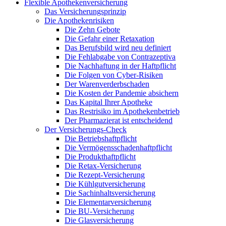
Flexible Apothekenversicherung
Das Versicherungsprinzip
Die Apothekenrisiken
Die Zehn Gebote
Die Gefahr einer Retaxation
Das Berufsbild wird neu definiert
Die Fehlabgabe von Contrazeptiva
Die Nachhaftung in der Haftpflicht
Die Folgen von Cyber-Risiken
Der Warenverderbschaden
Die Kosten der Pandemie absichern
Das Kapital Ihrer Apotheke
Das Restrisiko im Apothekenbetrieb
Der Pharmazierat ist entscheidend
Der Versicherungs-Check
Die Betriebshaftpflicht
Die Vermögensschadenhaftpflicht
Die Produkthaftpflicht
Die Retax-Versicherung
Die Rezept-Versicherung
Die Kühlgutversicherung
Die Sachinhaltsversicherung
Die Elementarversicherung
Die BU-Versicherung
Die Glasversicherung