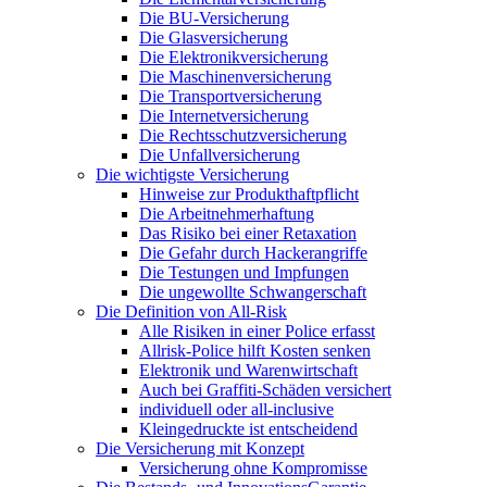
Die BU-Versicherung
Die Glasversicherung
Die Elektronikversicherung
Die Maschinenversicherung
Die Transportversicherung
Die Internetversicherung
Die Rechtsschutzversicherung
Die Unfallversicherung
Die wichtigste Versicherung
Hinweise zur Produkthaftpflicht
Die Arbeitnehmerhaftung
Das Risiko bei einer Retaxation
Die Gefahr durch Hackerangriffe
Die Testungen und Impfungen
Die ungewollte Schwangerschaft
Die Definition von All-Risk
Alle Risiken in einer Police erfasst
Allrisk-Police hilft Kosten senken
Elektronik und Warenwirtschaft
Auch bei Graffiti-Schäden versichert
individuell oder all-inclusive
Kleingedruckte ist entscheidend
Die Versicherung mit Konzept
Versicherung ohne Kompromisse