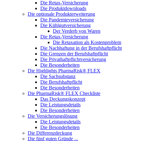
Die Retax-Versicherung
Die Produktdownloads
Die optionale Produkterweiterung
Die Pandemieversicherung
Die Kühlgutversicherung
Der Verderb von Waren
Die Retax-Versicherung
Die Retaxation als Kostenproblem
Die Nachhaftung in der Berufshaftpflicht
Die Grenzen der Berufshaftpflicht
Die Privathaftpflichtversicherung
Die Besonderheiten
Die Highlights PharmaRisk® FLEX
Die Sachsubstanz
Die Berufshaftpflicht
Die Besonderheiten
Die PharmaRisk® FLEX Checkliste
Das Deckungskonzept
Die Leistungsdetails
Die Besonderheiten
Die Versicherungslösung
Die Leistungsdetails
Die Besonderheiten
Die Differenzdeckung
Die fünf guten Gründe ...