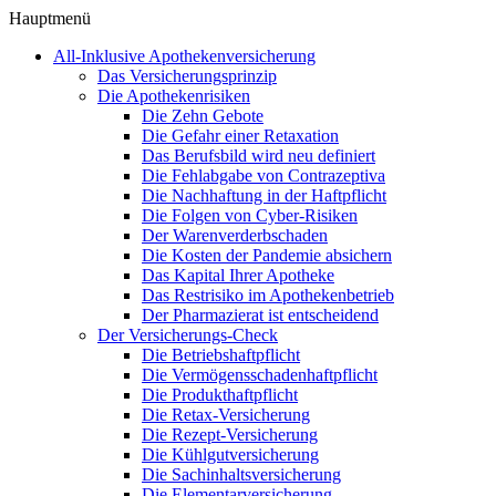
Hauptmenü
All-Inklusive Apothekenversicherung
Das Versicherungsprinzip
Die Apothekenrisiken
Die Zehn Gebote
Die Gefahr einer Retaxation
Das Berufsbild wird neu definiert
Die Fehlabgabe von Contrazeptiva
Die Nachhaftung in der Haftpflicht
Die Folgen von Cyber-Risiken
Der Warenverderbschaden
Die Kosten der Pandemie absichern
Das Kapital Ihrer Apotheke
Das Restrisiko im Apothekenbetrieb
Der Pharmazierat ist entscheidend
Der Versicherungs-Check
Die Betriebshaftpflicht
Die Vermögensschadenhaftpflicht
Die Produkthaftpflicht
Die Retax-Versicherung
Die Rezept-Versicherung
Die Kühlgutversicherung
Die Sachinhaltsversicherung
Die Elementarversicherung