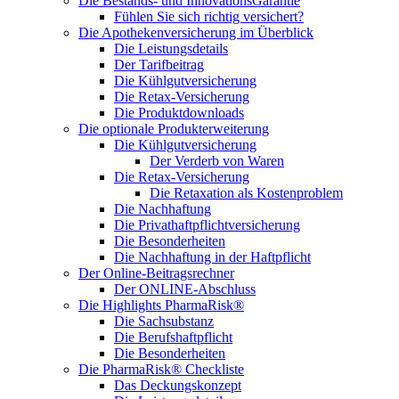
Die Bestands- und InnovationsGarantie
Fühlen Sie sich richtig versichert?
Die Apothekenversicherung im Überblick
Die Leistungsdetails
Der Tarifbeitrag
Die Kühlgutversicherung
Die Retax-Versicherung
Die Produktdownloads
Die optionale Produkterweiterung
Die Kühlgutversicherung
Der Verderb von Waren
Die Retax-Versicherung
Die Retaxation als Kostenproblem
Die Nachhaftung
Die Privathaftpflichtversicherung
Die Besonderheiten
Die Nachhaftung in der Haftpflicht
Der Online-Beitragsrechner
Der ONLINE-Abschluss
Die Highlights PharmaRisk®
Die Sachsubstanz
Die Berufshaftpflicht
Die Besonderheiten
Die PharmaRisk® Checkliste
Das Deckungskonzept