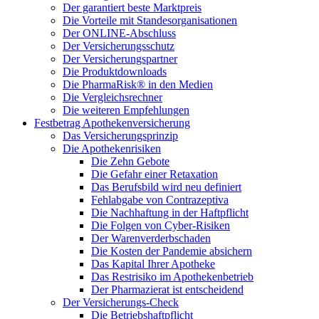
Der garantiert beste Marktpreis
Die Vorteile mit Standesorganisationen
Der ONLINE-Abschluss
Der Versicherungsschutz
Der Versicherungspartner
Die Produktdownloads
Die PharmaRisk® in den Medien
Die Vergleichsrechner
Die weiteren Empfehlungen
Festbetrag Apothekenversicherung
Das Versicherungsprinzip
Die Apothekenrisiken
Die Zehn Gebote
Die Gefahr einer Retaxation
Das Berufsbild wird neu definiert
Fehlabgabe von Contrazeptiva
Die Nachhaftung in der Haftpflicht
Die Folgen von Cyber-Risiken
Der Warenverderbschaden
Die Kosten der Pandemie absichern
Das Kapital Ihrer Apotheke
Das Restrisiko im Apothekenbetrieb
Der Pharmazierat ist entscheidend
Der Versicherungs-Check
Die Betriebshaftpflicht