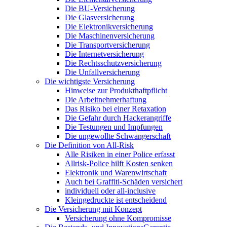
Die BU-Versicherung
Die Glasversicherung
Die Elektronikversicherung
Die Maschinenversicherung
Die Transportversicherung
Die Internetversicherung
Die Rechtsschutzversicherung
Die Unfallversicherung
Die wichtigste Versicherung
Hinweise zur Produkthaftpflicht
Die Arbeitnehmerhaftung
Das Risiko bei einer Retaxation
Die Gefahr durch Hackerangriffe
Die Testungen und Impfungen
Die ungewollte Schwangerschaft
Die Definition von All-Risk
Alle Risiken in einer Police erfasst
Allrisk-Police hilft Kosten senken
Elektronik und Warenwirtschaft
Auch bei Graffiti-Schäden versichert
individuell oder all-inclusive
Kleingedruckte ist entscheidend
Die Versicherung mit Konzept
Versicherung ohne Kompromisse