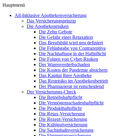
Hauptmenü
All-Inklusive Apothekenversicherung
Das Versicherungsprinzip
Die Apothekenrisiken
Die Zehn Gebote
Die Gefahr einer Retaxation
Das Berufsbild wird neu definiert
Die Fehlabgabe von Contrazeptiva
Die Nachhaftung in der Haftpflicht
Die Folgen von Cyber-Risiken
Der Warenverderbschaden
Die Kosten der Pandemie absichern
Das Kapital Ihrer Apotheke
Das Restrisiko im Apothekenbetrieb
Der Pharmazierat ist entscheidend
Der Versicherungs-Check
Die Betriebshaftpflicht
Die Vermögensschadenhaftpflicht
Die Produkthaftpflicht
Die Retax-Versicherung
Die Rezept-Versicherung
Die Kühlgutversicherung
Die Sachinhaltsversicherung
Die Elementarversicherung