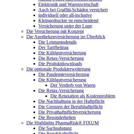
Elektronik und Warenwirtschaft
Auch bei Graffiti-Schäden versichert
individuell oder all-inclusive
Kleingedruckte ist entscheidend
Versicherung unter der Lupe
Die Versicherung mit Konzept
Die Apothekenversicherung im Überblick
Die Leistungsdetails
Der Tarifbeitrag
Die Kühlgutversicherung
Die Retax-Versicherung
Die Produktdownloads
Die optionale Produkterweiterung
Die Pandemieversicherung
Die Kühlgutversicherung
Der Verderb von Waren
Die Retax-Versicherung
Die Retaxation als Kostenproblem
Die Nachhaftung in der Haftpflicht
Die Grenzen der Berufshaftpflicht
Die Privathaftpflichtversicherung
Die Besonderheiten
Die Highlights PharmaRisk® FIXUM
Die Sachsubstanz
Die Berufshaftpflicht