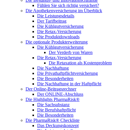
Die Bestands- und InnovationsGarantie
Fühlen Sie sich richtig versichert?
Die Apothekenversicherung im Überblick
Die Leistungsdetails
Der Tarifbeitrag
Die Kühlgutversicherung
Die Retax-Versicherung
Die Produktdownloads
Die optionale Produkterweiterung
Die Kühlgutversicherung
Der Verderb von Waren
Die Retax-Versicherung
Die Retaxation als Kostenproblem
Die Nachhaftung
Die Privathaftpflichtversicherung
Die Besonderheiten
Die Nachhaftung in der Haftpflicht
Der Online-Beitragsrechner
Der ONLINE-Abschluss
Die Highlights PharmaRisk®
Die Sachsubstanz
Die Berufshaftpflicht
Die Besonderheiten
Die PharmaRisk® Checkliste
Das Deckungskonzept