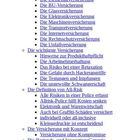
Die BU-Versicherung
Die Glasversicherung
Die Elektronikversicherung
Die Maschinenversicherung
Die Transportversicherung
Die Internetversicherung
Die Rechtsschutzversicherung
Die Unfallversicherung
Die wichtigste Versicherung
Hinweise zur Produkthaftpflicht
Die Arbeitnehmerhaftung
Das Risiko bei einer Retaxation
Die Gefahr durch Hackerangriffe
Die Testungen und Impfungen
Die ungewollte Schwangerschaft
Die Definition von All-Risk
Alle Risiken in einer Police erfasst
Allrisk-Police hilft Kosten senken
Elektronik und Warenwirtschaft
Auch bei Graffiti-Schäden versichert
individuell oder all-inclusive
Kleingedruckte ist entscheidend
Die Versicherung mit Konzept
Versicherung ohne Kompromisse