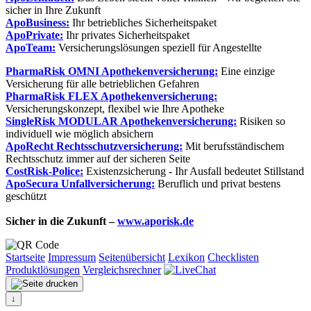
sicher in Ihre Zukunft
ApoBusiness:
Ihr betriebliches Sicherheitspaket
ApoPrivate:
Ihr privates Sicherheitspaket
ApoTeam:
Versicherungslösungen speziell für Angestellte
PharmaRisk OMNI Apothekenversicherung:
Eine einzige
Versicherung für alle betrieblichen Gefahren
PharmaRisk FLEX Apothekenversicherung:
Versicherungskonzept, flexibel wie Ihre Apotheke
SingleRisk MODULAR Apothekenversicherung:
Risiken so
individuell wie möglich absichern
ApoRecht Rechtsschutzversicherung:
Mit berufsständischem
Rechtsschutz immer auf der sicheren Seite
CostRisk-Police:
Existenzsicherung - Ihr Ausfall bedeutet Stillstand
ApoSecura Unfallversicherung:
Beruflich und privat bestens
geschützt
Sicher in die Zukunft –
www.aporisk.de
Startseite
Impressum
Seitenübersicht
Lexikon
Checklisten
Produktlösungen
Vergleichsrechner
↓