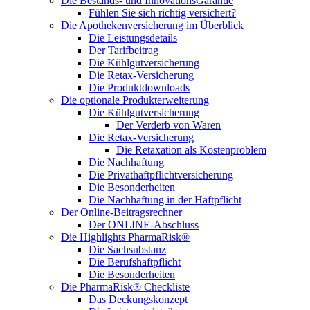
Die Bestands- und InnovationsGarantie
Fühlen Sie sich richtig versichert?
Die Apothekenversicherung im Überblick
Die Leistungsdetails
Der Tarifbeitrag
Die Kühlgutversicherung
Die Retax-Versicherung
Die Produktdownloads
Die optionale Produkterweiterung
Die Kühlgutversicherung
Der Verderb von Waren
Die Retax-Versicherung
Die Retaxation als Kostenproblem
Die Nachhaftung
Die Privathaftpflichtversicherung
Die Besonderheiten
Die Nachhaftung in der Haftpflicht
Der Online-Beitragsrechner
Der ONLINE-Abschluss
Die Highlights PharmaRisk®
Die Sachsubstanz
Die Berufshaftpflicht
Die Besonderheiten
Die PharmaRisk® Checkliste
Das Deckungskonzept