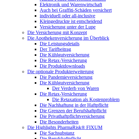
Elektronik und Warenwirtschaft
Auch bei Graffiti-Schäden versichert
individuell oder all-inclusive
Kleingedruckte ist entscheidend
Versicherung unter der Lupe
Die Versicherung mit Konzept
Die Apothekenversicherung im Überblick
Die Leistungsdetails
Der Tarifbeitrag
Die Kühlgutversicherung
Die Retax-Versicherung
Die Produktdownloads
Die optionale Produkterweiterung
Die Pandemieversicherung
Die Kühlgutversicherung
Der Verderb von Waren
Die Retax-Versicherung
Die Retaxation als Kostenproblem
Die Nachhaftung in der Haftpflicht
Die Grenzen der Berufshaftpflicht
Die Privathaftpflichtversicherung
Die Besonderheiten
Die Highlights PharmaRisk® FIXUM
Die Sachsubstanz
Die Berufshaftpflicht