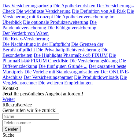
Das Versicherungsprinzip
Die Apothekenrisiken
Der Versicherungs-
Check
Die wichtigste Versicherung
Die Definition von All-Risk
Die
Versicherung mit Konzept
Die Apothekenversicherung im
Überblick
Die optionale Produkterweiterung
Die
Pandemieversicherung
Die Kühlgutversicherung
Der Verderb von Waren
Die Retax-Versicherung
Die Nachhaftung in der Haftpflicht
Die Grenzen der
Berufshaftpflicht
Die Privathaftpflichtversicherung
Die
Besonderheiten
Die Highlights PharmaRisk® FIXUM
Die
PharmaRisk® FIXUM Checkliste
Die Versicherungslösung
Die
Differenzdeckung
Die fünf guten Gründe ...
Der garantiert beste
Marktpreis
Die Vorteile mit Standesorganisationen
Der ONLINE-
Abschluss
Der Versicherungspartner
Die Produktdownloads
Die
Vergleichsrechner
Die weiteren Empfehlungen
Kontakt
Jetzt
Ihr persönliches Angebot anfordern!
Weiter
Rückrufservice
Gerne rufen wir Sie zurück!
Suche