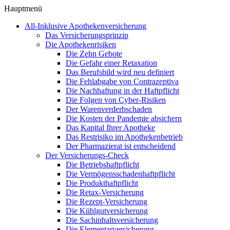
Hauptmenü
All-Inklusive Apothekenversicherung
Das Versicherungsprinzip
Die Apothekenrisiken
Die Zehn Gebote
Die Gefahr einer Retaxation
Das Berufsbild wird neu definiert
Die Fehlabgabe von Contrazeptiva
Die Nachhaftung in der Haftpflicht
Die Folgen von Cyber-Risiken
Der Warenverderbschaden
Die Kosten der Pandemie absichern
Das Kapital Ihrer Apotheke
Das Restrisiko im Apothekenbetrieb
Der Pharmazierat ist entscheidend
Der Versicherungs-Check
Die Betriebshaftpflicht
Die Vermögensschadenhaftpflicht
Die Produkthaftpflicht
Die Retax-Versicherung
Die Rezept-Versicherung
Die Kühlgutversicherung
Die Sachinhaltsversicherung
Die Elementarversicherung