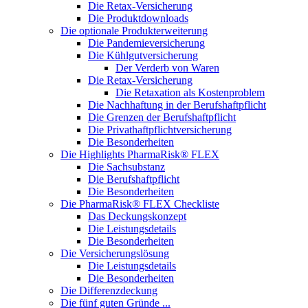
Die Retax-Versicherung
Die Produktdownloads
Die optionale Produkterweiterung
Die Pandemieversicherung
Die Kühlgutversicherung
Der Verderb von Waren
Die Retax-Versicherung
Die Retaxation als Kostenproblem
Die Nachhaftung in der Berufshaftpflicht
Die Grenzen der Berufshaftpflicht
Die Privathaftpflichtversicherung
Die Besonderheiten
Die Highlights PharmaRisk® FLEX
Die Sachsubstanz
Die Berufshaftpflicht
Die Besonderheiten
Die PharmaRisk® FLEX Checkliste
Das Deckungskonzept
Die Leistungsdetails
Die Besonderheiten
Die Versicherungslösung
Die Leistungsdetails
Die Besonderheiten
Die Differenzdeckung
Die fünf guten Gründe ...