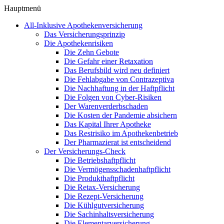
Hauptmenü
All-Inklusive Apothekenversicherung
Das Versicherungsprinzip
Die Apothekenrisiken
Die Zehn Gebote
Die Gefahr einer Retaxation
Das Berufsbild wird neu definiert
Die Fehlabgabe von Contrazeptiva
Die Nachhaftung in der Haftpflicht
Die Folgen von Cyber-Risiken
Der Warenverderbschaden
Die Kosten der Pandemie absichern
Das Kapital Ihrer Apotheke
Das Restrisiko im Apothekenbetrieb
Der Pharmazierat ist entscheidend
Der Versicherungs-Check
Die Betriebshaftpflicht
Die Vermögensschadenhaftpflicht
Die Produkthaftpflicht
Die Retax-Versicherung
Die Rezept-Versicherung
Die Kühlgutversicherung
Die Sachinhaltsversicherung
Die Elementarversicherung