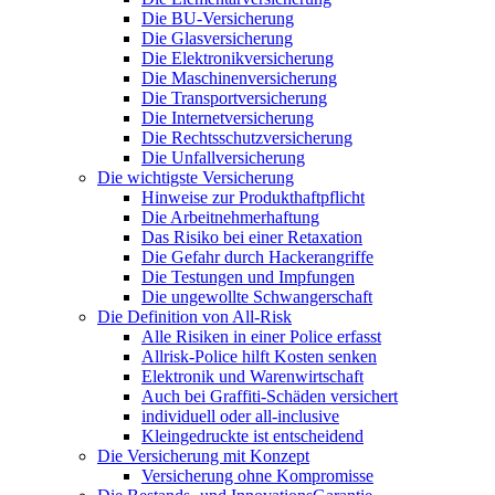
Die BU-Versicherung
Die Glasversicherung
Die Elektronikversicherung
Die Maschinenversicherung
Die Transportversicherung
Die Internetversicherung
Die Rechtsschutzversicherung
Die Unfallversicherung
Die wichtigste Versicherung
Hinweise zur Produkthaftpflicht
Die Arbeitnehmerhaftung
Das Risiko bei einer Retaxation
Die Gefahr durch Hackerangriffe
Die Testungen und Impfungen
Die ungewollte Schwangerschaft
Die Definition von All-Risk
Alle Risiken in einer Police erfasst
Allrisk-Police hilft Kosten senken
Elektronik und Warenwirtschaft
Auch bei Graffiti-Schäden versichert
individuell oder all-inclusive
Kleingedruckte ist entscheidend
Die Versicherung mit Konzept
Versicherung ohne Kompromisse