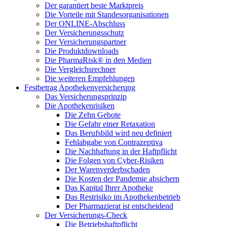
Der garantiert beste Marktpreis
Die Vorteile mit Standesorganisationen
Der ONLINE-Abschluss
Der Versicherungsschutz
Der Versicherungspartner
Die Produktdownloads
Die PharmaRisk® in den Medien
Die Vergleichsrechner
Die weiteren Empfehlungen
Festbetrag Apothekenversicherung
Das Versicherungsprinzip
Die Apothekenrisiken
Die Zehn Gebote
Die Gefahr einer Retaxation
Das Berufsbild wird neu definiert
Fehlabgabe von Contrazeptiva
Die Nachhaftung in der Haftpflicht
Die Folgen von Cyber-Risiken
Der Warenverderbschaden
Die Kosten der Pandemie absichern
Das Kapital Ihrer Apotheke
Das Restrisiko im Apothekenbetrieb
Der Pharmazierat ist entscheidend
Der Versicherungs-Check
Die Betriebshaftpflicht