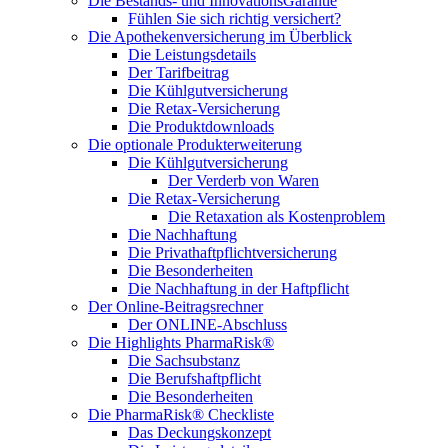
Die Bestands- und InnovationsGarantie
Fühlen Sie sich richtig versichert?
Die Apothekenversicherung im Überblick
Die Leistungsdetails
Der Tarifbeitrag
Die Kühlgutversicherung
Die Retax-Versicherung
Die Produktdownloads
Die optionale Produkterweiterung
Die Kühlgutversicherung
Der Verderb von Waren
Die Retax-Versicherung
Die Retaxation als Kostenproblem
Die Nachhaftung
Die Privathaftpflichtversicherung
Die Besonderheiten
Die Nachhaftung in der Haftpflicht
Der Online-Beitragsrechner
Der ONLINE-Abschluss
Die Highlights PharmaRisk®
Die Sachsubstanz
Die Berufshaftpflicht
Die Besonderheiten
Die PharmaRisk® Checkliste
Das Deckungskonzept