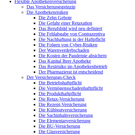
Flexible Apothekenversicherung
Das Versicherungsprinzip
Die Apothekenrisiken
Die Zehn Gebote
Die Gefahr einer Retaxation
Das Berufsbild wird neu definiert
Die Fehlabgabe von Contrazeptiva
Die Nachhaftung in der Haftpflicht
Die Folgen von Cyber-Risiken
Der Warenverderbschaden
Die Kosten der Pandemie absichern
Das Kapital Ihrer Apotheke
Das Restrisiko im Apothekenbetrieb
Der Pharmazierat ist entscheidend
Der Versicherungs-Check
Die Betriebshaftpflicht
Die Vermögensschadenhaftpflicht
Die Produkthaftpflicht
Die Retax-Versicherung
Die Rezept-Versicherung
Die Kühlgutversicherung
Die Sachinhaltsversicherung
Die Elementarversicherung
Die BU-Versicherung
Die Glasversicherung