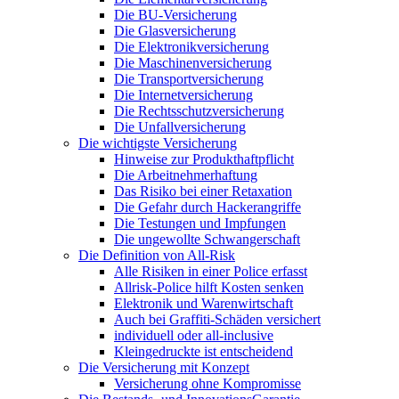
Die BU-Versicherung
Die Glasversicherung
Die Elektronikversicherung
Die Maschinenversicherung
Die Transportversicherung
Die Internetversicherung
Die Rechtsschutzversicherung
Die Unfallversicherung
Die wichtigste Versicherung
Hinweise zur Produkthaftpflicht
Die Arbeitnehmerhaftung
Das Risiko bei einer Retaxation
Die Gefahr durch Hackerangriffe
Die Testungen und Impfungen
Die ungewollte Schwangerschaft
Die Definition von All-Risk
Alle Risiken in einer Police erfasst
Allrisk-Police hilft Kosten senken
Elektronik und Warenwirtschaft
Auch bei Graffiti-Schäden versichert
individuell oder all-inclusive
Kleingedruckte ist entscheidend
Die Versicherung mit Konzept
Versicherung ohne Kompromisse