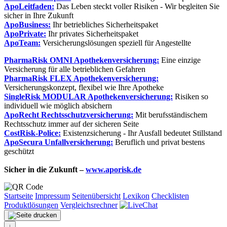
ApoLeitfaden:
Das Leben steckt voller Risiken - Wir begleiten Sie
sicher in Ihre Zukunft
ApoBusiness:
Ihr betriebliches Sicherheitspaket
ApoPrivate:
Ihr privates Sicherheitspaket
ApoTeam:
Versicherungslösungen speziell für Angestellte
PharmaRisk OMNI Apothekenversicherung:
Eine einzige
Versicherung für alle betrieblichen Gefahren
PharmaRisk FLEX Apothekenversicherung:
Versicherungskonzept, flexibel wie Ihre Apotheke
SingleRisk MODULAR Apothekenversicherung:
Risiken so
individuell wie möglich absichern
ApoRecht Rechtsschutzversicherung:
Mit berufsständischem
Rechtsschutz immer auf der sicheren Seite
CostRisk-Police:
Existenzsicherung - Ihr Ausfall bedeutet Stillstand
ApoSecura Unfallversicherung:
Beruflich und privat bestens
geschützt
Sicher in die Zukunft –
www.aporisk.de
Startseite
Impressum
Seitenübersicht
Lexikon
Checklisten
Produktlösungen
Vergleichsrechner
↓