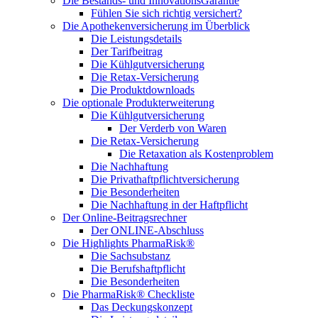
Die Bestands- und InnovationsGarantie
Fühlen Sie sich richtig versichert?
Die Apothekenversicherung im Überblick
Die Leistungsdetails
Der Tarifbeitrag
Die Kühlgutversicherung
Die Retax-Versicherung
Die Produktdownloads
Die optionale Produkterweiterung
Die Kühlgutversicherung
Der Verderb von Waren
Die Retax-Versicherung
Die Retaxation als Kostenproblem
Die Nachhaftung
Die Privathaftpflichtversicherung
Die Besonderheiten
Die Nachhaftung in der Haftpflicht
Der Online-Beitragsrechner
Der ONLINE-Abschluss
Die Highlights PharmaRisk®
Die Sachsubstanz
Die Berufshaftpflicht
Die Besonderheiten
Die PharmaRisk® Checkliste
Das Deckungskonzept