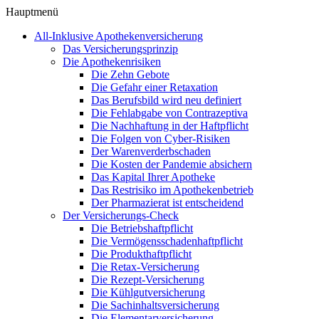
Hauptmenü
All-Inklusive Apothekenversicherung
Das Versicherungsprinzip
Die Apothekenrisiken
Die Zehn Gebote
Die Gefahr einer Retaxation
Das Berufsbild wird neu definiert
Die Fehlabgabe von Contrazeptiva
Die Nachhaftung in der Haftpflicht
Die Folgen von Cyber-Risiken
Der Warenverderbschaden
Die Kosten der Pandemie absichern
Das Kapital Ihrer Apotheke
Das Restrisiko im Apothekenbetrieb
Der Pharmazierat ist entscheidend
Der Versicherungs-Check
Die Betriebshaftpflicht
Die Vermögensschadenhaftpflicht
Die Produkthaftpflicht
Die Retax-Versicherung
Die Rezept-Versicherung
Die Kühlgutversicherung
Die Sachinhaltsversicherung
Die Elementarversicherung