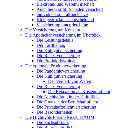
Elektronik und Warenwirtschaft
Auch bei Graffiti-Schäden versichert
individuell oder all-inclusive
Kleingedruckte ist entscheidend
Versicherung unter der Lupe
Die Versicherung mit Konzept
Die Apothekenversicherung im Überblick
Die Leistungsdetails
Der Tarifbeitrag
Die Kühlgutversicherung
Die Retax-Versicherung
Die Produktdownloads
Die optionale Produkterweiterung
Die Pandemieversicherung
Die Kühlgutversicherung
Der Verderb von Waren
Die Retax-Versicherung
Die Retaxation als Kostenproblem
Die Nachhaftung in der Haftpflicht
Die Grenzen der Berufshaftpflicht
Die Privathaftpflichtversicherung
Die Besonderheiten
Die Highlights PharmaRisk® FIXUM
Die Sachsubstanz
Die Berufshaftpflicht