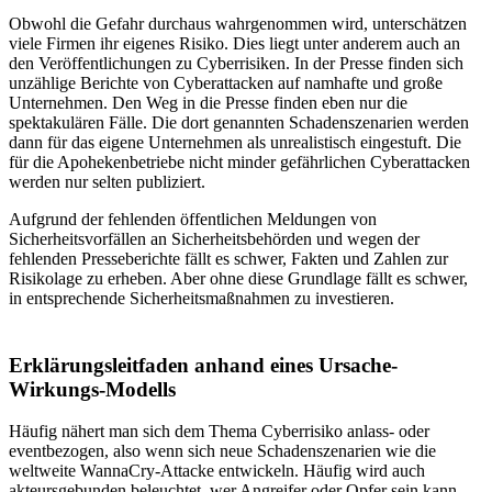
Obwohl die Gefahr durchaus wahrgenommen wird, unterschätzen
viele Firmen ihr eigenes Risiko. Dies liegt unter anderem auch an
den Veröffentlichungen zu Cyberrisiken. In der Presse finden sich
unzählige Berichte von Cyberattacken auf namhafte und große
Unternehmen. Den Weg in die Presse finden eben nur die
spektakulären Fälle. Die dort genannten Schadenszenarien werden
dann für das eigene Unternehmen als unrealistisch eingestuft. Die
für die Apohekenbetriebe nicht minder gefährlichen Cyber­attacken
werden nur selten publiziert.
Aufgrund der fehlenden öffentlichen Meldungen von
Sicherheitsvorfällen an Sicherheitsbehörden und wegen der
fehlenden Presseberichte fällt es schwer, Fakten und Zahlen zur
Risikolage zu erheben. Aber ohne diese Grundlage fällt es schwer,
in entsprechende Sicherheitsmaßnahmen zu investieren.
Erklärungsleitfaden anhand eines Ursache-
Wirkungs-Modells
Häufig nähert man sich dem Thema Cyberrisiko anlass- oder
eventbezogen, also wenn sich neue Schaden­szenarien wie die
weltweite WannaCry-Attacke entwickeln. Häufig wird auch
akteursgebunden beleuchtet, wer Angreifer oder Opfer sein kann.