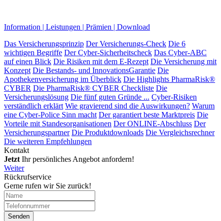
Information | Leistungen | Prämien | Download
Das Versicherungsprinzip
Der Versicherungs-Check
Die 6
wichtigen Begriffe
Der Cyber-Sicher­heits­check
Das Cyber-ABC
auf einen Blick
Die Risiken mit dem E-Rezept
Die Versicherung mit
Konzept
Die Bestands- und InnovationsGarantie
Die
Apothekenversicherung im Überblick
Die Highlights PharmaRisk®
CYBER
Die PharmaRisk® CYBER Checkliste
Die
Versicherungslösung
Die fünf guten Gründe ...
Cyber-Risiken
verständlich erklärt
Wie gravierend sind die Auswirkungen?
Warum
eine Cyber-Police Sinn macht
Der garantiert beste Marktpreis
Die
Vorteile mit Standesorganisationen
Der ONLINE-Abschluss
Der
Versicherungspartner
Die Produktdownloads
Die Vergleichsrechner
Die weiteren Empfehlungen
Kontakt
Jetzt
Ihr persönliches Angebot anfordern!
Weiter
Rückrufservice
Gerne rufen wir Sie zurück!