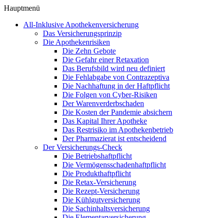
Hauptmenü
All-Inklusive Apothekenversicherung
Das Versicherungsprinzip
Die Apothekenrisiken
Die Zehn Gebote
Die Gefahr einer Retaxation
Das Berufsbild wird neu definiert
Die Fehlabgabe von Contrazeptiva
Die Nachhaftung in der Haftpflicht
Die Folgen von Cyber-Risiken
Der Warenverderbschaden
Die Kosten der Pandemie absichern
Das Kapital Ihrer Apotheke
Das Restrisiko im Apothekenbetrieb
Der Pharmazierat ist entscheidend
Der Versicherungs-Check
Die Betriebshaftpflicht
Die Vermögensschadenhaftpflicht
Die Produkthaftpflicht
Die Retax-Versicherung
Die Rezept-Versicherung
Die Kühlgutversicherung
Die Sachinhaltsversicherung
Die Elementarversicherung