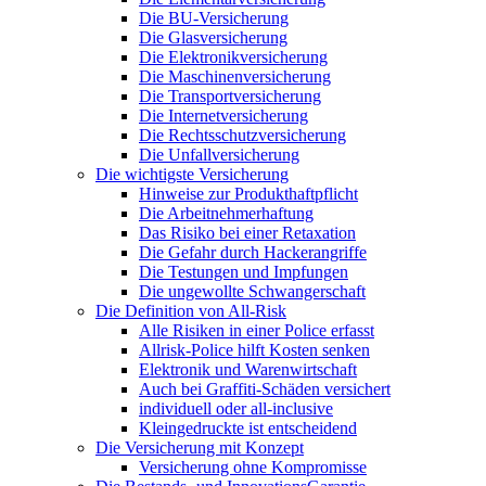
Die BU-Versicherung
Die Glasversicherung
Die Elektronikversicherung
Die Maschinenversicherung
Die Transportversicherung
Die Internetversicherung
Die Rechtsschutzversicherung
Die Unfallversicherung
Die wichtigste Versicherung
Hinweise zur Produkthaftpflicht
Die Arbeitnehmerhaftung
Das Risiko bei einer Retaxation
Die Gefahr durch Hackerangriffe
Die Testungen und Impfungen
Die ungewollte Schwangerschaft
Die Definition von All-Risk
Alle Risiken in einer Police erfasst
Allrisk-Police hilft Kosten senken
Elektronik und Warenwirtschaft
Auch bei Graffiti-Schäden versichert
individuell oder all-inclusive
Kleingedruckte ist entscheidend
Die Versicherung mit Konzept
Versicherung ohne Kompromisse