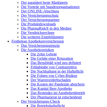
Der garantiert beste Marktpreis
Die Vorteile mit Standesorganisationen
Der ONLINE-Abschluss
Der Versicherungsschutz
Der Versicherungspartner
Die Produktdownloads
Die PharmaRisk® in den Medien
Die Vergleichsrechner
Die weiteren Empfehlungen
Festbetrag Apothekenversicherung
Das Versicherungsprinzip
Die Apothekenrisiken
Die Zehn Gebote
Die Gefahr einer Retaxation
Das Berufsbild wird neu definiert
Fehlabgabe von Contrazeptiva
Die Nachhaftung in der Haftpflicht
Die Folgen von Cyber-Risiken
Der Warenverderbschaden
Die Kosten der Pandemie absichern
Das Kapital Ihrer Apotheke
Das Restrisiko im Apothekenbetrieb
Der Pharmazierat ist entscheidend
Der Versicherungs-Check
Die Betriebshaftpflicht