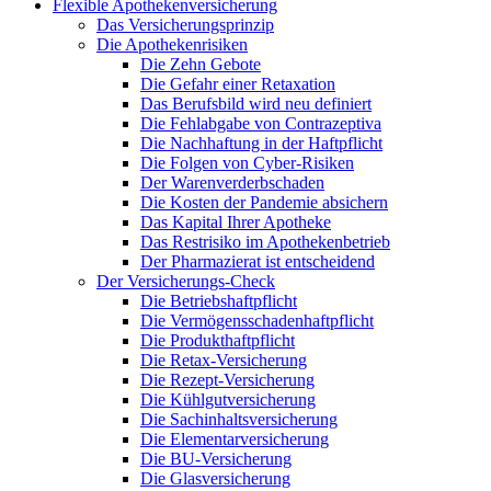
Flexible Apothekenversicherung
Das Versicherungsprinzip
Die Apothekenrisiken
Die Zehn Gebote
Die Gefahr einer Retaxation
Das Berufsbild wird neu definiert
Die Fehlabgabe von Contrazeptiva
Die Nachhaftung in der Haftpflicht
Die Folgen von Cyber-Risiken
Der Warenverderbschaden
Die Kosten der Pandemie absichern
Das Kapital Ihrer Apotheke
Das Restrisiko im Apothekenbetrieb
Der Pharmazierat ist entscheidend
Der Versicherungs-Check
Die Betriebshaftpflicht
Die Vermögensschadenhaftpflicht
Die Produkthaftpflicht
Die Retax-Versicherung
Die Rezept-Versicherung
Die Kühlgutversicherung
Die Sachinhaltsversicherung
Die Elementarversicherung
Die BU-Versicherung
Die Glasversicherung