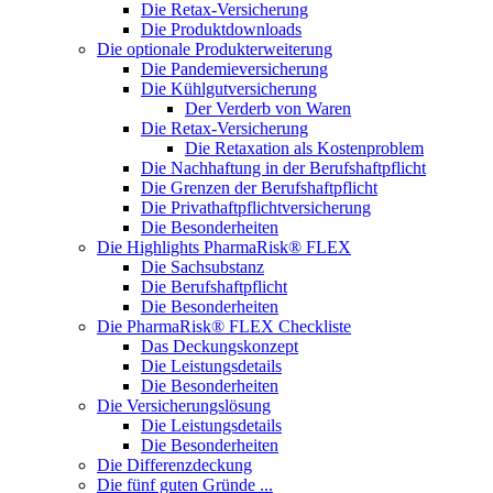
Die Retax-Versicherung
Die Produktdownloads
Die optionale Produkterweiterung
Die Pandemieversicherung
Die Kühlgutversicherung
Der Verderb von Waren
Die Retax-Versicherung
Die Retaxation als Kostenproblem
Die Nachhaftung in der Berufshaftpflicht
Die Grenzen der Berufshaftpflicht
Die Privathaftpflichtversicherung
Die Besonderheiten
Die Highlights PharmaRisk® FLEX
Die Sachsubstanz
Die Berufshaftpflicht
Die Besonderheiten
Die PharmaRisk® FLEX Checkliste
Das Deckungskonzept
Die Leistungsdetails
Die Besonderheiten
Die Versicherungslösung
Die Leistungsdetails
Die Besonderheiten
Die Differenzdeckung
Die fünf guten Gründe ...