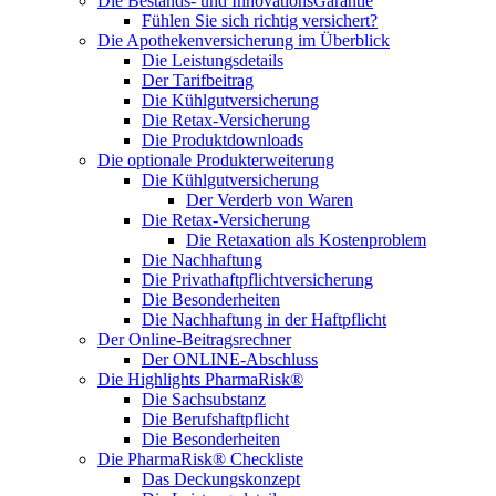
Die Bestands- und InnovationsGarantie
Fühlen Sie sich richtig versichert?
Die Apothekenversicherung im Überblick
Die Leistungsdetails
Der Tarifbeitrag
Die Kühlgutversicherung
Die Retax-Versicherung
Die Produktdownloads
Die optionale Produkterweiterung
Die Kühlgutversicherung
Der Verderb von Waren
Die Retax-Versicherung
Die Retaxation als Kostenproblem
Die Nachhaftung
Die Privathaftpflichtversicherung
Die Besonderheiten
Die Nachhaftung in der Haftpflicht
Der Online-Beitragsrechner
Der ONLINE-Abschluss
Die Highlights PharmaRisk®
Die Sachsubstanz
Die Berufshaftpflicht
Die Besonderheiten
Die PharmaRisk® Checkliste
Das Deckungskonzept