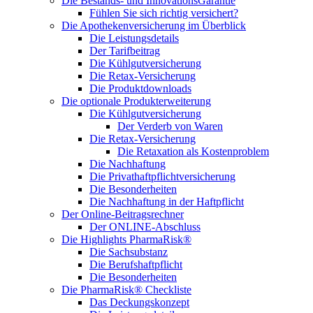
Die Bestands- und InnovationsGarantie
Fühlen Sie sich richtig versichert?
Die Apothekenversicherung im Überblick
Die Leistungsdetails
Der Tarifbeitrag
Die Kühlgutversicherung
Die Retax-Versicherung
Die Produktdownloads
Die optionale Produkterweiterung
Die Kühlgutversicherung
Der Verderb von Waren
Die Retax-Versicherung
Die Retaxation als Kostenproblem
Die Nachhaftung
Die Privathaftpflichtversicherung
Die Besonderheiten
Die Nachhaftung in der Haftpflicht
Der Online-Beitragsrechner
Der ONLINE-Abschluss
Die Highlights PharmaRisk®
Die Sachsubstanz
Die Berufshaftpflicht
Die Besonderheiten
Die PharmaRisk® Checkliste
Das Deckungskonzept