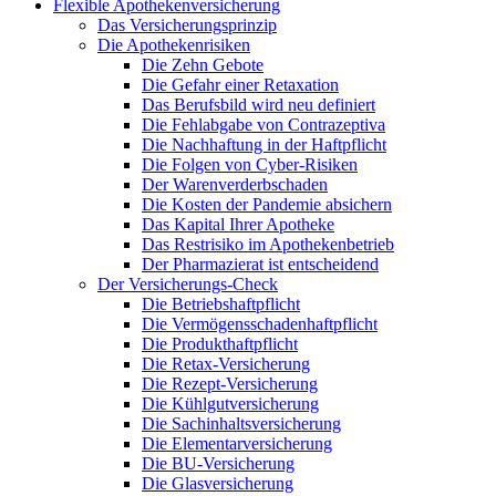
Flexible Apothekenversicherung
Das Versicherungsprinzip
Die Apothekenrisiken
Die Zehn Gebote
Die Gefahr einer Retaxation
Das Berufsbild wird neu definiert
Die Fehlabgabe von Contrazeptiva
Die Nachhaftung in der Haftpflicht
Die Folgen von Cyber-Risiken
Der Warenverderbschaden
Die Kosten der Pandemie absichern
Das Kapital Ihrer Apotheke
Das Restrisiko im Apothekenbetrieb
Der Pharmazierat ist entscheidend
Der Versicherungs-Check
Die Betriebshaftpflicht
Die Vermögensschadenhaftpflicht
Die Produkthaftpflicht
Die Retax-Versicherung
Die Rezept-Versicherung
Die Kühlgutversicherung
Die Sachinhaltsversicherung
Die Elementarversicherung
Die BU-Versicherung
Die Glasversicherung