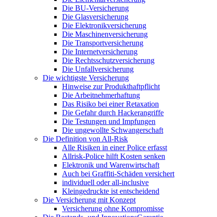
Die BU-Versicherung
Die Glasversicherung
Die Elektronikversicherung
Die Maschinenversicherung
Die Transportversicherung
Die Internetversicherung
Die Rechtsschutzversicherung
Die Unfallversicherung
Die wichtigste Versicherung
Hinweise zur Produkthaftpflicht
Die Arbeitnehmerhaftung
Das Risiko bei einer Retaxation
Die Gefahr durch Hackerangriffe
Die Testungen und Impfungen
Die ungewollte Schwangerschaft
Die Definition von All-Risk
Alle Risiken in einer Police erfasst
Allrisk-Police hilft Kosten senken
Elektronik und Warenwirtschaft
Auch bei Graffiti-Schäden versichert
individuell oder all-inclusive
Kleingedruckte ist entscheidend
Die Versicherung mit Konzept
Versicherung ohne Kompromisse