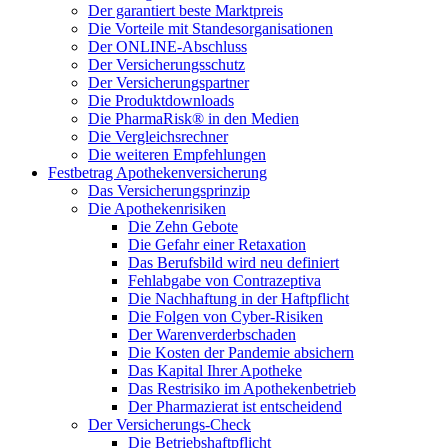
Der garantiert beste Marktpreis
Die Vorteile mit Standesorganisationen
Der ONLINE-Abschluss
Der Versicherungsschutz
Der Versicherungspartner
Die Produktdownloads
Die PharmaRisk® in den Medien
Die Vergleichsrechner
Die weiteren Empfehlungen
Festbetrag Apothekenversicherung
Das Versicherungsprinzip
Die Apothekenrisiken
Die Zehn Gebote
Die Gefahr einer Retaxation
Das Berufsbild wird neu definiert
Fehlabgabe von Contrazeptiva
Die Nachhaftung in der Haftpflicht
Die Folgen von Cyber-Risiken
Der Warenverderbschaden
Die Kosten der Pandemie absichern
Das Kapital Ihrer Apotheke
Das Restrisiko im Apothekenbetrieb
Der Pharmazierat ist entscheidend
Der Versicherungs-Check
Die Betriebshaftpflicht