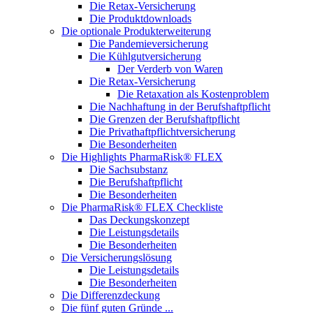
Die Retax-Versicherung
Die Produktdownloads
Die optionale Produkterweiterung
Die Pandemieversicherung
Die Kühlgutversicherung
Der Verderb von Waren
Die Retax-Versicherung
Die Retaxation als Kostenproblem
Die Nachhaftung in der Berufshaftpflicht
Die Grenzen der Berufshaftpflicht
Die Privathaftpflichtversicherung
Die Besonderheiten
Die Highlights PharmaRisk® FLEX
Die Sachsubstanz
Die Berufshaftpflicht
Die Besonderheiten
Die PharmaRisk® FLEX Checkliste
Das Deckungskonzept
Die Leistungsdetails
Die Besonderheiten
Die Versicherungslösung
Die Leistungsdetails
Die Besonderheiten
Die Differenzdeckung
Die fünf guten Gründe ...