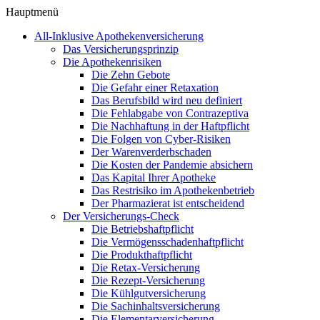
Hauptmenü
All-Inklusive Apothekenversicherung
Das Versicherungsprinzip
Die Apothekenrisiken
Die Zehn Gebote
Die Gefahr einer Retaxation
Das Berufsbild wird neu definiert
Die Fehlabgabe von Contrazeptiva
Die Nachhaftung in der Haftpflicht
Die Folgen von Cyber-Risiken
Der Warenverderbschaden
Die Kosten der Pandemie absichern
Das Kapital Ihrer Apotheke
Das Restrisiko im Apothekenbetrieb
Der Pharmazierat ist entscheidend
Der Versicherungs-Check
Die Betriebshaftpflicht
Die Vermögensschadenhaftpflicht
Die Produkthaftpflicht
Die Retax-Versicherung
Die Rezept-Versicherung
Die Kühlgutversicherung
Die Sachinhaltsversicherung
Die Elementarversicherung