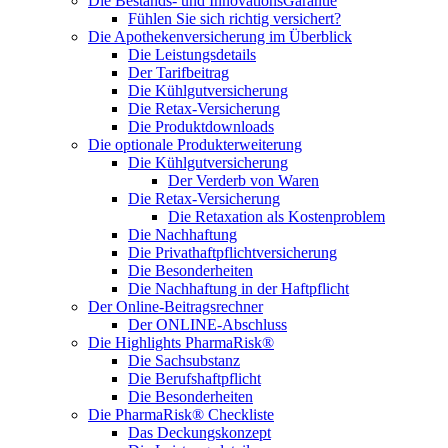
Die Bestands- und InnovationsGarantie
Fühlen Sie sich richtig versichert?
Die Apothekenversicherung im Überblick
Die Leistungsdetails
Der Tarifbeitrag
Die Kühlgutversicherung
Die Retax-Versicherung
Die Produktdownloads
Die optionale Produkterweiterung
Die Kühlgutversicherung
Der Verderb von Waren
Die Retax-Versicherung
Die Retaxation als Kostenproblem
Die Nachhaftung
Die Privathaftpflichtversicherung
Die Besonderheiten
Die Nachhaftung in der Haftpflicht
Der Online-Beitragsrechner
Der ONLINE-Abschluss
Die Highlights PharmaRisk®
Die Sachsubstanz
Die Berufshaftpflicht
Die Besonderheiten
Die PharmaRisk® Checkliste
Das Deckungskonzept