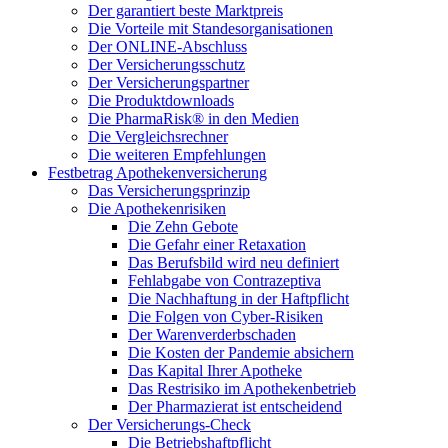
Der garantiert beste Marktpreis
Die Vorteile mit Standesorganisationen
Der ONLINE-Abschluss
Der Versicherungsschutz
Der Versicherungspartner
Die Produktdownloads
Die PharmaRisk® in den Medien
Die Vergleichsrechner
Die weiteren Empfehlungen
Festbetrag Apothekenversicherung
Das Versicherungsprinzip
Die Apothekenrisiken
Die Zehn Gebote
Die Gefahr einer Retaxation
Das Berufsbild wird neu definiert
Fehlabgabe von Contrazeptiva
Die Nachhaftung in der Haftpflicht
Die Folgen von Cyber-Risiken
Der Warenverderbschaden
Die Kosten der Pandemie absichern
Das Kapital Ihrer Apotheke
Das Restrisiko im Apothekenbetrieb
Der Pharmazierat ist entscheidend
Der Versicherungs-Check
Die Betriebshaftpflicht