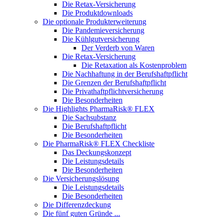
Die Retax-Versicherung
Die Produktdownloads
Die optionale Produkterweiterung
Die Pandemieversicherung
Die Kühlgutversicherung
Der Verderb von Waren
Die Retax-Versicherung
Die Retaxation als Kostenproblem
Die Nachhaftung in der Berufshaftpflicht
Die Grenzen der Berufshaftpflicht
Die Privathaftpflichtversicherung
Die Besonderheiten
Die Highlights PharmaRisk® FLEX
Die Sachsubstanz
Die Berufshaftpflicht
Die Besonderheiten
Die PharmaRisk® FLEX Checkliste
Das Deckungskonzept
Die Leistungsdetails
Die Besonderheiten
Die Versicherungslösung
Die Leistungsdetails
Die Besonderheiten
Die Differenzdeckung
Die fünf guten Gründe ...