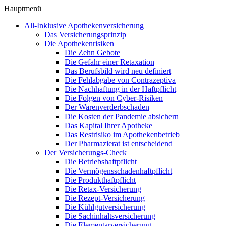
Hauptmenü
All-Inklusive Apothekenversicherung
Das Versicherungsprinzip
Die Apothekenrisiken
Die Zehn Gebote
Die Gefahr einer Retaxation
Das Berufsbild wird neu definiert
Die Fehlabgabe von Contrazeptiva
Die Nachhaftung in der Haftpflicht
Die Folgen von Cyber-Risiken
Der Warenverderbschaden
Die Kosten der Pandemie absichern
Das Kapital Ihrer Apotheke
Das Restrisiko im Apothekenbetrieb
Der Pharmazierat ist entscheidend
Der Versicherungs-Check
Die Betriebshaftpflicht
Die Vermögensschadenhaftpflicht
Die Produkthaftpflicht
Die Retax-Versicherung
Die Rezept-Versicherung
Die Kühlgutversicherung
Die Sachinhaltsversicherung
Die Elementarversicherung