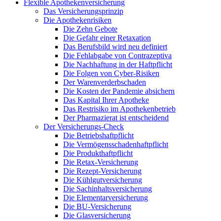
Flexible Apothekenversicherung
Das Versicherungsprinzip
Die Apothekenrisiken
Die Zehn Gebote
Die Gefahr einer Retaxation
Das Berufsbild wird neu definiert
Die Fehlabgabe von Contrazeptiva
Die Nachhaftung in der Haftpflicht
Die Folgen von Cyber-Risiken
Der Warenverderbschaden
Die Kosten der Pandemie absichern
Das Kapital Ihrer Apotheke
Das Restrisiko im Apothekenbetrieb
Der Pharmazierat ist entscheidend
Der Versicherungs-Check
Die Betriebshaftpflicht
Die Vermögensschadenhaftpflicht
Die Produkthaftpflicht
Die Retax-Versicherung
Die Rezept-Versicherung
Die Kühlgutversicherung
Die Sachinhaltsversicherung
Die Elementarversicherung
Die BU-Versicherung
Die Glasversicherung