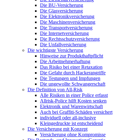
Die BU-Versicherung
Die Glasversicherung
Die Elektronikversicherung
Die Maschinenversicherung
Die Transportversicherung
Die Internetversicherung
Die Rechtsschutzversicherung
Die Unfallversicherung
Die wichtigste Versicherung
Hinweise zur Produkthaftpflicht
Die Arbeitnehmerhaftung
Das Risiko bei einer Retaxation
Die Gefahr durch Hackerangriffe
Die Testungen und Impfungen
Die ungewollte Schwangerschaft
Die Definition von All-Risk
Alle Risiken in einer Police erfasst
Allrisk-Police hilft Kosten senken
Elektronik und Warenwirtschaft
Auch bei Graffiti-Schäden versichert
individuell oder all-inclusive
Kleingedruckte ist entscheidend
Die Versicherung mit Konzept
Versicherung ohne Kompromisse