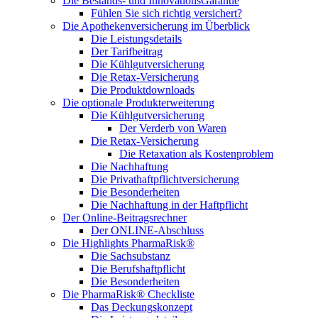
Die Bestands- und InnovationsGarantie
Fühlen Sie sich richtig versichert?
Die Apothekenversicherung im Überblick
Die Leistungsdetails
Der Tarifbeitrag
Die Kühlgutversicherung
Die Retax-Versicherung
Die Produktdownloads
Die optionale Produkterweiterung
Die Kühlgutversicherung
Der Verderb von Waren
Die Retax-Versicherung
Die Retaxation als Kostenproblem
Die Nachhaftung
Die Privathaftpflichtversicherung
Die Besonderheiten
Die Nachhaftung in der Haftpflicht
Der Online-Beitragsrechner
Der ONLINE-Abschluss
Die Highlights PharmaRisk®
Die Sachsubstanz
Die Berufshaftpflicht
Die Besonderheiten
Die PharmaRisk® Checkliste
Das Deckungskonzept