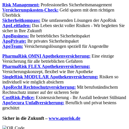
Risk Management:
Professionelles Sicherheitsmanagement
Versicherungskosten-Check:
Geld sparen mit dem richtigen
Überblick
Sicherheitkompass:
Die umfassenden Lösungen der ApoRisk
ApoLeitfaden:
Das Leben steckt voller Risiken - Wir begleiten Sie
sicher in Ihre Zukunft
ApoBusiness:
Ihr betriebliches Sicherheitspaket
ApoPrivate:
Ihr privates Sicherheitspaket
ApoTeam:
Versicherungslösungen speziell für Angestellte
PharmaRisk OMNI Apothekenversicherung:
Eine einzige
Versicherung für alle betrieblichen Gefahren
PharmaRisk FLEX Apothekenversicherung:
Versicherungskonzept, flexibel wie Ihre Apotheke
SingleRisk MODULAR Apothekenversicherung:
Risiken so
individuell wie möglich absichern
ApoRecht Rechtsschutzversicherung:
Mit berufsständischem
Rechtsschutz immer auf der sicheren Seite
CostRisk-Police:
Existenzsicherung - Ihr Ausfall bedeutet Stillstand
ApoSecura Unfallversicherung:
Beruflich und privat bestens
geschützt
Sicher in die Zukunft –
www.aporisk.de