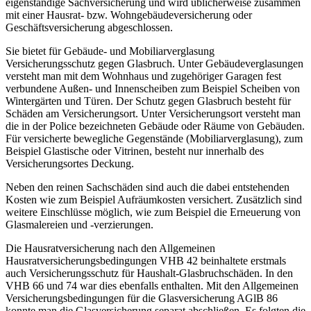
eigenständige Sachversicherung und wird üblicherweise zusammen
mit einer Hausrat- bzw. Wohngebäudeversicherung oder
Geschäftsversicherung abgeschlossen.
Sie bietet für Gebäude- und Mobiliarverglasung
Versicherungsschutz gegen Glasbruch. Unter Gebäudeverglasungen
versteht man mit dem Wohnhaus und zugehöriger Garagen fest
verbundene Außen- und Innenscheiben zum Beispiel Scheiben von
Wintergärten und Türen. Der Schutz gegen Glasbruch besteht für
Schäden am Versicherungsort. Unter Versicherungsort versteht man
die in der Police bezeichneten Gebäude oder Räume von Gebäuden.
Für versicherte bewegliche Gegenstände (Mobiliarverglasung), zum
Beispiel Glastische oder Vitrinen, besteht nur innerhalb des
Versicherungsortes Deckung.
Neben den reinen Sachschäden sind auch die dabei entstehenden
Kosten wie zum Beispiel Aufräumkosten versichert. Zusätzlich sind
weitere Einschlüsse möglich, wie zum Beispiel die Erneuerung von
Glasmalereien und -verzierungen.
Die Hausratversicherung nach den Allgemeinen
Hausratversicherungsbedingungen VHB 42 beinhaltete erstmals
auch Versicherungsschutz für Haushalt-Glasbruchschäden. In den
VHB 66 und 74 war dies ebenfalls enthalten. Mit den Allgemeinen
Versicherungsbedingungen für die Glasversicherung AGlB 86
konnte man die Glasversicherung separat abschließen. Es folgten die