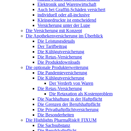
Elektronik und Warenwirtschaft
Auch bei Graffiti-Schäden versichert
individuell oder all-inclusive
Kleingedruckte ist entscheidend
Versicherung unter der Lupe
Die Versicherung mit Konzept
Die Apothekenversicherung im Überblick
Die Leistungsdetails
Der Tarifbeitrag
Die Kühlgutversicherung
Die Retax-Versicherung
Die Produktdownloads
Die optionale Produkterweiterung
Die Pandemieversicherung
Die Kühlgutversicherung
Der Verderb von Waren
Die Retax-Versicherung
Die Retaxation als Kostenproblem
Die Nachhaftung in der Haftpflicht
Die Grenzen der Berufshaftpflicht
Die Privathaftpflichtversicherung
Die Besonderheiten
Die Highlights PharmaRisk® FIXUM
Die Sachsubstanz
Die Berufshaftpflicht