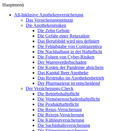
Hauptmenü
All-Inklusive Apothekenversicherung
Das Versicherungsprinzip
Die Apothekenrisiken
Die Zehn Gebote
Die Gefahr einer Retaxation
Das Berufsbild wird neu definiert
Die Fehlabgabe von Contrazeptiva
Die Nachhaftung in der Haftpflicht
Die Folgen von Cyber-Risiken
Der Warenverderbschaden
Die Kosten der Pandemie absichern
Das Kapital Ihrer Apotheke
Das Restrisiko im Apothekenbetrieb
Der Pharmazierat ist entscheidend
Der Versicherungs-Check
Die Betriebshaftpflicht
Die Vermögensschadenhaftpflicht
Die Produkthaftpflicht
Die Retax-Versicherung
Die Rezept-Versicherung
Die Kühlgutversicherung
Die Sachinhaltsversicherung
Die Elementarversicherung