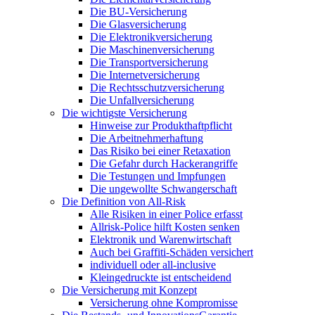
Die BU-Versicherung
Die Glasversicherung
Die Elektronikversicherung
Die Maschinenversicherung
Die Transportversicherung
Die Internetversicherung
Die Rechtsschutzversicherung
Die Unfallversicherung
Die wichtigste Versicherung
Hinweise zur Produkthaftpflicht
Die Arbeitnehmerhaftung
Das Risiko bei einer Retaxation
Die Gefahr durch Hackerangriffe
Die Testungen und Impfungen
Die ungewollte Schwangerschaft
Die Definition von All-Risk
Alle Risiken in einer Police erfasst
Allrisk-Police hilft Kosten senken
Elektronik und Warenwirtschaft
Auch bei Graffiti-Schäden versichert
individuell oder all-inclusive
Kleingedruckte ist entscheidend
Die Versicherung mit Konzept
Versicherung ohne Kompromisse