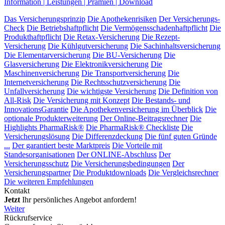
Information | Leistungen | Prämien | Download
Das Versicherungsprinzip
Die Apothekenrisiken
Der Versicherungs-
Check
Die Betriebshaftpflicht
Die Vermögensschadenhaftpflicht
Die
Produkthaftpflicht
Die Retax-Versicherung
Die Rezept-
Versicherung
Die Kühlgutversicherung
Die Sachinhaltsversicherung
Die Elementarversicherung
Die BU-Versicherung
Die
Glasversicherung
Die Elektronikversicherung
Die
Maschinenversicherung
Die Transportversicherung
Die
Internetversicherung
Die Rechtsschutzversicherung
Die
Unfallversicherung
Die wichtigste Versicherung
Die Definition von
All-Risk
Die Versicherung mit Konzept
Die Bestands- und
InnovationsGarantie
Die Apothekenversicherung im Überblick
Die
optionale Produkterweiterung
Der Online-Beitragsrechner
Die
Highlights PharmaRisk®
Die PharmaRisk® Checkliste
Die
Versicherungslösung
Die Differenzdeckung
Die fünf guten Gründe
...
Der garantiert beste Marktpreis
Die Vorteile mit
Standesorganisationen
Der ONLINE-Abschluss
Der
Versicherungsschutz
Die Versicherungsbedingungen
Der
Versicherungspartner
Die Produktdownloads
Die Vergleichsrechner
Die weiteren Empfehlungen
Kontakt
Jetzt
Ihr persönliches Angebot anfordern!
Weiter
Rückrufservice