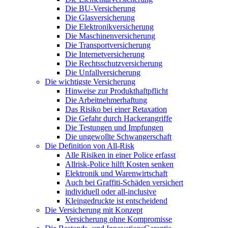
Die BU-Versicherung
Die Glasversicherung
Die Elektronikversicherung
Die Maschinenversicherung
Die Transportversicherung
Die Internetversicherung
Die Rechtsschutzversicherung
Die Unfallversicherung
Die wichtigste Versicherung
Hinweise zur Produkthaftpflicht
Die Arbeitnehmerhaftung
Das Risiko bei einer Retaxation
Die Gefahr durch Hackerangriffe
Die Testungen und Impfungen
Die ungewollte Schwangerschaft
Die Definition von All-Risk
Alle Risiken in einer Police erfasst
Allrisk-Police hilft Kosten senken
Elektronik und Warenwirtschaft
Auch bei Graffiti-Schäden versichert
individuell oder all-inclusive
Kleingedruckte ist entscheidend
Die Versicherung mit Konzept
Versicherung ohne Kompromisse