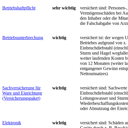
Betriebshaftpflicht
sehr wichtig
versichert sind: Personen-
Vermögensschäden bei Au
den Inhaber oder die Mitarb
die Falschabgabe von Arzn
Betriebsunterbrechung
wichtig
versichert ist: der wegen 
Betriebes aufgrund von z.
Einbruchdiebstahl (einschl
Sturm und Hagel wegfalle
weiter laufenden Kosten b
von 12 Monaten (weiter l
entgangener Gewinn entsp
Nettoumsatzes)
Sachversicherung für
wichtig
versichert sind: Sachwerte
Ware und Einrichtung
Einbruchdiebstahl (einschl
(Versicherungspaket)
Leitungswasser und Sturm,
Wiederbeschaffungskosten
oder Abnutzung der Einri
Elektronik
wichtig
versichert sind: Schäden a
Geräte durch z. B. Beschä