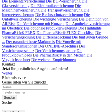
Die Elementarversicherung
Die BU-Versicherung
Die
Glasversicherung
Die Elektronikversicherung
Die
Maschinenversicherung
Die Transportversicherung
Die
Internetversicherung
Die Rechtsschutzversicherung
Die
Unfallversicherung
Die wichtigste Versicherung
Die Definition von
All-Risk
Die Versicherung mit Konzept
Die Apothekenversicherung
im Überblick
Die optionale Produkterweiterung
Die Highlights
PharmaRisk® FLEX
Die PharmaRisk® FLEX Checkliste
Die
Versicherungslösung
Die Differenzdeckung
Die fünf guten Gründe
...
Der garantiert beste Marktpreis
Die Vorteile mit
Standesorganisationen
Der ONLINE-Abschluss
Der
Versicherungsschutz
Der Versicherungspartner
Die
Produktdownloads
Die PharmaRisk® in den Medien
Die
Vergleichsrechner
Die weiteren Empfehlungen
Kontakt
Jetzt
Ihr persönliches Angebot anfordern!
Weiter
Rückrufservice
Gerne rufen wir Sie zurück!
Suche