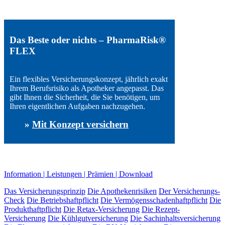
Das Beste oder nichts –
PharmaRisk®
FLEX
Ein flexibles Versicherungskonzept, jährlich exakt
Ihrem Berufsrisiko als Apotheker angepasst. Das
gibt Ihnen die Sicherheit, die Sie benötigen, um
Ihren eigentlichen Aufgaben nachzugehen.
»
Mit Konzept versichern
Information
|
Leistungen
|
Prämien
|
Download
Das Versicherungsprinzip
Die Apothekenrisiken
Der Versicherungs-
Check
Die Betriebshaftpflicht
Die Vermögensschadenhaftpflicht
Die
Produkthaftpflicht
Die Retax-Versicherung
Die Rezept-
Versicherung
Die Kühlgutversicherung
Die Sachinhaltsversicherung