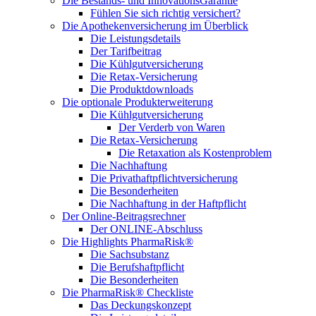
Die Bestands- und InnovationsGarantie
Fühlen Sie sich richtig versichert?
Die Apothekenversicherung im Überblick
Die Leistungsdetails
Der Tarifbeitrag
Die Kühlgutversicherung
Die Retax-Versicherung
Die Produktdownloads
Die optionale Produkterweiterung
Die Kühlgutversicherung
Der Verderb von Waren
Die Retax-Versicherung
Die Retaxation als Kostenproblem
Die Nachhaftung
Die Privathaftpflichtversicherung
Die Besonderheiten
Die Nachhaftung in der Haftpflicht
Der Online-Beitragsrechner
Der ONLINE-Abschluss
Die Highlights PharmaRisk®
Die Sachsubstanz
Die Berufshaftpflicht
Die Besonderheiten
Die PharmaRisk® Checkliste
Das Deckungskonzept