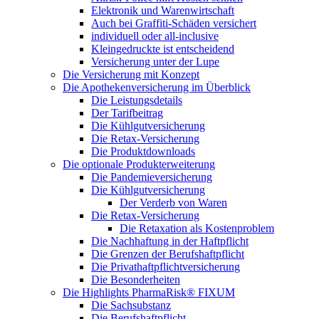
Elektronik und Warenwirtschaft
Auch bei Graffiti-Schäden versichert
individuell oder all-inclusive
Kleingedruckte ist entscheidend
Versicherung unter der Lupe
Die Versicherung mit Konzept
Die Apothekenversicherung im Überblick
Die Leistungsdetails
Der Tarifbeitrag
Die Kühlgutversicherung
Die Retax-Versicherung
Die Produktdownloads
Die optionale Produkterweiterung
Die Pandemieversicherung
Die Kühlgutversicherung
Der Verderb von Waren
Die Retax-Versicherung
Die Retaxation als Kostenproblem
Die Nachhaftung in der Haftpflicht
Die Grenzen der Berufshaftpflicht
Die Privathaftpflichtversicherung
Die Besonderheiten
Die Highlights PharmaRisk® FIXUM
Die Sachsubstanz
Die Berufshaftpflicht