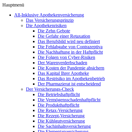
Hauptmenü
All-Inklusive Apothekenversicherung
Das Versicherungsprinzip
Die Apothekenrisiken
Die Zehn Gebote
Die Gefahr einer Retaxation
Das Berufsbild wird neu definiert
Die Fehlabgabe von Contrazeptiva
Die Nachhaftung in der Haftpflicht
Die Folgen von Cyber-Risiken
Der Warenverderbschaden
Die Kosten der Pandemie absichern
Das Kapital Ihrer Apotheke
Das Restrisiko im Apothekenbetrieb
Der Pharmazierat ist entscheidend
Der Versicherungs-Check
Die Betriebshaftpflicht
Die Vermögensschadenhaftpflicht
Die Produkthaftpflicht
Die Retax-Versicherung
Die Rezept-Versicherung
Die Kühlgutversicherung
Die Sachinhaltsversicherung
Die Elementarversicherung