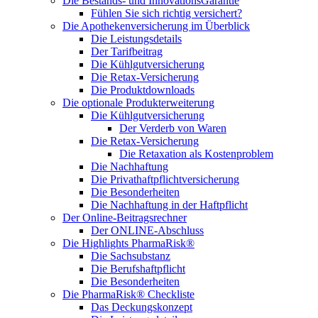
Die Bestands- und InnovationsGarantie
Fühlen Sie sich richtig versichert?
Die Apothekenversicherung im Überblick
Die Leistungsdetails
Der Tarifbeitrag
Die Kühlgutversicherung
Die Retax-Versicherung
Die Produktdownloads
Die optionale Produkterweiterung
Die Kühlgutversicherung
Der Verderb von Waren
Die Retax-Versicherung
Die Retaxation als Kostenproblem
Die Nachhaftung
Die Privathaftpflichtversicherung
Die Besonderheiten
Die Nachhaftung in der Haftpflicht
Der Online-Beitragsrechner
Der ONLINE-Abschluss
Die Highlights PharmaRisk®
Die Sachsubstanz
Die Berufshaftpflicht
Die Besonderheiten
Die PharmaRisk® Checkliste
Das Deckungskonzept