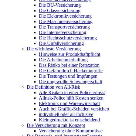
Die BU-Versicherung
Die Glasversicherung
Die Elektronikversicherung
Die Maschinenversicherung
Die Transportversicherung
Die Internetversicherung
Die Rechtsschutzversicherung
Die Unfallversicherung
Die wichtigste Versicherung
Hinweise zur Produkthaftpflicht
Die Arbeitnehmerhaftung
Das Risiko bei einer Retaxation
Die Gefahr durch Hackerangriffe
Die Testungen und Impfungen
Die ungewollte Schwangerschaft
Die Definition von All-Risk
Alle Risiken in einer Police erfasst
Allrisk-Police hilft Kosten senken
Elektronik und Warenwirtschaft
Auch bei Graffiti-Schäden versichert
individuell oder all-inclusive
Kleingedruckte ist entscheidend
Die Versicherung mit Konzept
Versicherung ohne Kompromisse