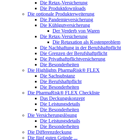
Die Retax-Versicherung
Die Produktdownloads
Die optionale Produkterweiterung
Die Pandemieversicherung
Die Kühlgutversicherung
Der Verderb von Waren
Die Retax-Versicherung
Die Retaxation als Kostenproblem
Die Nachhaftung in der Berufshaftpflicht
Die Grenzen der Berufshaftpflicht
Die Privathaftpflichtversicherung
Die Besonderheiten
Die Highlights PharmaRisk® FLEX
Die Sachsubstanz
Die Berufshaftpflicht
Die Besonderheiten
Die PharmaRisk® FLEX Checkliste
Das Deckungskonzept
Die Leistungsdetails
Die Besonderheiten
Die Versicherungslösung
Die Leistungsdetails
Die Besonderheiten
Die Differenzdeckung
Die fünf guten Gründe ...