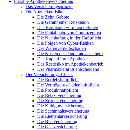
Flexible Apothekenversicherung
Das Versicherungsprinzip
Die Apothekenrisiken
Die Zehn Gebote
Die Gefahr einer Retaxation
Das Berufsbild wird neu definiert
Die Fehlabgabe von Contrazeptiva
Die Nachhaftung in der Haftpflicht
Die Folgen von Cyber-Risiken
Der Warenverderbschaden
Die Kosten der Pandemie absichern
Das Kapital Ihrer Apotheke
Das Restrisiko im Apothekenbetrieb
Der Pharmazierat ist entscheidend
Der Versicherungs-Check
Die Betriebshaftpflicht
Die Vermögensschadenhaftpflicht
Die Produkthaftpflicht
Die Retax-Versicherung
Die Rezept-Versicherung
Die Kühlgutversicherung
Die Sachinhaltsversicherung
Die Elementarversicherung
Die BU-Versicherung
Die Glasversicherung