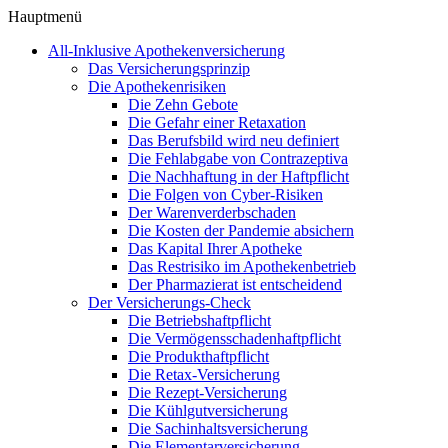
Hauptmenü
All-Inklusive Apothekenversicherung
Das Versicherungsprinzip
Die Apothekenrisiken
Die Zehn Gebote
Die Gefahr einer Retaxation
Das Berufsbild wird neu definiert
Die Fehlabgabe von Contrazeptiva
Die Nachhaftung in der Haftpflicht
Die Folgen von Cyber-Risiken
Der Warenverderbschaden
Die Kosten der Pandemie absichern
Das Kapital Ihrer Apotheke
Das Restrisiko im Apothekenbetrieb
Der Pharmazierat ist entscheidend
Der Versicherungs-Check
Die Betriebshaftpflicht
Die Vermögensschadenhaftpflicht
Die Produkthaftpflicht
Die Retax-Versicherung
Die Rezept-Versicherung
Die Kühlgutversicherung
Die Sachinhaltsversicherung
Die Elementarversicherung