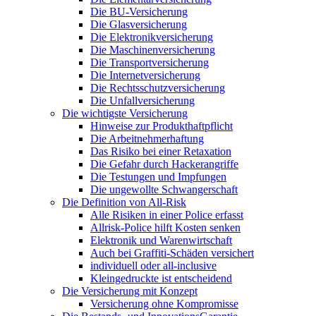
Die BU-Versicherung
Die Glasversicherung
Die Elektronikversicherung
Die Maschinenversicherung
Die Transportversicherung
Die Internetversicherung
Die Rechtsschutzversicherung
Die Unfallversicherung
Die wichtigste Versicherung
Hinweise zur Produkthaftpflicht
Die Arbeitnehmerhaftung
Das Risiko bei einer Retaxation
Die Gefahr durch Hackerangriffe
Die Testungen und Impfungen
Die ungewollte Schwangerschaft
Die Definition von All-Risk
Alle Risiken in einer Police erfasst
Allrisk-Police hilft Kosten senken
Elektronik und Warenwirtschaft
Auch bei Graffiti-Schäden versichert
individuell oder all-inclusive
Kleingedruckte ist entscheidend
Die Versicherung mit Konzept
Versicherung ohne Kompromisse