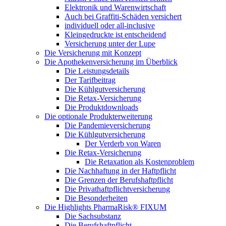
Elektronik und Warenwirtschaft
Auch bei Graffiti-Schäden versichert
individuell oder all-inclusive
Kleingedruckte ist entscheidend
Versicherung unter der Lupe
Die Versicherung mit Konzept
Die Apothekenversicherung im Überblick
Die Leistungsdetails
Der Tarifbeitrag
Die Kühlgutversicherung
Die Retax-Versicherung
Die Produktdownloads
Die optionale Produkterweiterung
Die Pandemieversicherung
Die Kühlgutversicherung
Der Verderb von Waren
Die Retax-Versicherung
Die Retaxation als Kostenproblem
Die Nachhaftung in der Haftpflicht
Die Grenzen der Berufshaftpflicht
Die Privathaftpflichtversicherung
Die Besonderheiten
Die Highlights PharmaRisk® FIXUM
Die Sachsubstanz
Die Berufshaftpflicht