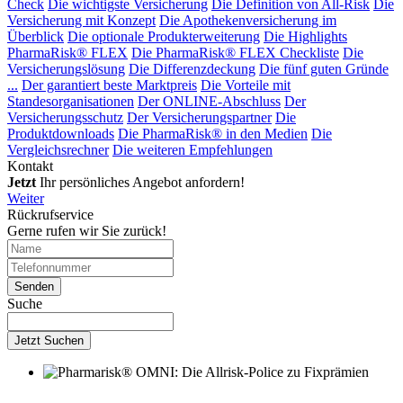
Check
Die wichtigste Versicherung
Die Definition von All-Risk
Die
Versicherung mit Konzept
Die Apothekenversicherung im
Überblick
Die optionale Produkterweiterung
Die Highlights
PharmaRisk® FLEX
Die PharmaRisk® FLEX Checkliste
Die
Versicherungslösung
Die Differenzdeckung
Die fünf guten Gründe
...
Der garantiert beste Marktpreis
Die Vorteile mit
Standesorganisationen
Der ONLINE-Abschluss
Der
Versicherungsschutz
Der Versicherungspartner
Die
Produktdownloads
Die PharmaRisk® in den Medien
Die
Vergleichsrechner
Die weiteren Empfehlungen
Kontakt
Jetzt
Ihr persönliches Angebot anfordern!
Weiter
Rückrufservice
Gerne rufen wir Sie zurück!
Suche
Jetzt Suchen