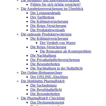
Die Bestands- und InnovationsGarantie
Fühlen Sie sich richtig versichert?
Die Apothekenversicherung im Überblick
Die Leistungsdetails
Der Tarifbeitrag
Die Kühlgutversicherung
Die Retax-Versicherung
Die Produktdownloads
Die optionale Produkterweiterung
Die Kühlgutversicherung
Der Verderb von Waren
Die Retax-Versicherung
Die Retaxation als Kostenproblem
Die Nachhaftung
Die Privathaftpflichtversicherung
Die Besonderheiten
Die Nachhaftung in der Haftpflicht
Der Online-Beitragsrechner
Der ONLINE-Abschluss
Die Highlights PharmaRisk®
Die Sachsubstanz
Die Berufshaftpflicht
Die Besonderheiten
Die PharmaRisk® Checkliste
Das Deckungskonzept