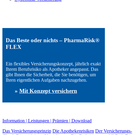
Das Beste oder nichts – PharmaRisk®
FLEX
Ein flexibles Versicherungskonzept, jährlich exakt
Ihrem Berufsrisiko als Apotheker angepasst. Das
gibt Ihnen die Sicherheit, die Sie benötigen, um
Ihren eigentlichen Aufgaben nachzugehen.
»
Mit Konzept versichern
Information
|
Leistungen
|
Prämien
|
Download
Das Versicherungsprinzip
Die Apothekenrisiken
Der Versicherungs-