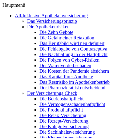
Hauptmenü
All-Inklusive Apothekenversicherung
Das Versicherungsprinzip
Die Apothekenrisiken
Die Zehn Gebote
Die Gefahr einer Retaxation
Das Berufsbild wird neu definiert
Die Fehlabgabe von Contrazeptiva
Die Nachhaftung in der Haftpflicht
Die Folgen von Cyber-Risiken
Der Warenverderbschaden
Die Kosten der Pandemie absichern
Das Kapital Ihrer Apotheke
Das Restrisiko im Apothekenbetrieb
Der Pharmazierat ist entscheidend
Der Versicherungs-Check
Die Betriebshaftpflicht
Die Vermögensschadenhaftpflicht
Die Produkthaftpflicht
Die Retax-Versicherung
Die Rezept-Versicherung
Die Kühlgutversicherung
Die Sachinhaltsversicherung
Die Elementarversicherung