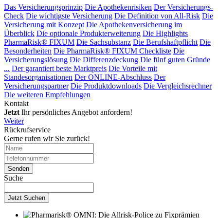
Das Versicherungsprinzip
Die Apothekenrisiken
Der Versicherungs-
Check
Die wichtigste Versicherung
Die Definition von All-Risk
Die
Versicherung mit Konzept
Die Apothekenversicherung im
Überblick
Die optionale Produkterweiterung
Die Highlights
PharmaRisk® FIXUM
Die Sachsubstanz
Die Berufshaftpflicht
Die
Besonderheiten
Die PharmaRisk® FIXUM Checkliste
Die
Versicherungslösung
Die Differenzdeckung
Die fünf guten Gründe
...
Der garantiert beste Marktpreis
Die Vorteile mit
Standesorganisationen
Der ONLINE-Abschluss
Der
Versicherungspartner
Die Produktdownloads
Die Vergleichsrechner
Die weiteren Empfehlungen
Kontakt
Jetzt
Ihr persönliches Angebot anfordern!
Weiter
Rückrufservice
Gerne rufen wir Sie zurück!
Suche
Jetzt Suchen