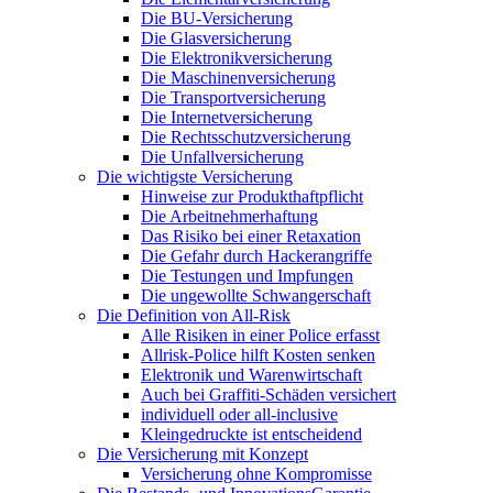
Die BU-Versicherung
Die Glasversicherung
Die Elektronikversicherung
Die Maschinenversicherung
Die Transportversicherung
Die Internetversicherung
Die Rechtsschutzversicherung
Die Unfallversicherung
Die wichtigste Versicherung
Hinweise zur Produkthaftpflicht
Die Arbeitnehmerhaftung
Das Risiko bei einer Retaxation
Die Gefahr durch Hackerangriffe
Die Testungen und Impfungen
Die ungewollte Schwangerschaft
Die Definition von All-Risk
Alle Risiken in einer Police erfasst
Allrisk-Police hilft Kosten senken
Elektronik und Warenwirtschaft
Auch bei Graffiti-Schäden versichert
individuell oder all-inclusive
Kleingedruckte ist entscheidend
Die Versicherung mit Konzept
Versicherung ohne Kompromisse