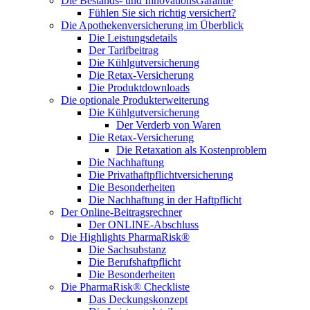
Die Bestands- und InnovationsGarantie
Fühlen Sie sich richtig versichert?
Die Apothekenversicherung im Überblick
Die Leistungsdetails
Der Tarifbeitrag
Die Kühlgutversicherung
Die Retax-Versicherung
Die Produktdownloads
Die optionale Produkterweiterung
Die Kühlgutversicherung
Der Verderb von Waren
Die Retax-Versicherung
Die Retaxation als Kostenproblem
Die Nachhaftung
Die Privathaftpflichtversicherung
Die Besonderheiten
Die Nachhaftung in der Haftpflicht
Der Online-Beitragsrechner
Der ONLINE-Abschluss
Die Highlights PharmaRisk®
Die Sachsubstanz
Die Berufshaftpflicht
Die Besonderheiten
Die PharmaRisk® Checkliste
Das Deckungskonzept