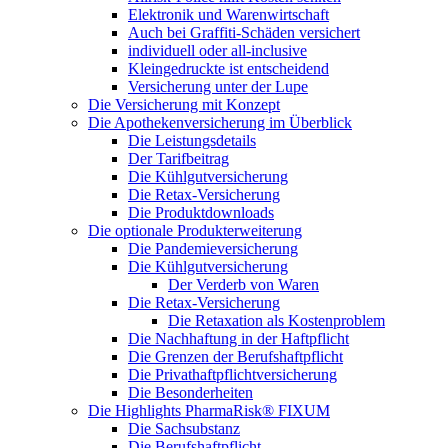
Elektronik und Warenwirtschaft
Auch bei Graffiti-Schäden versichert
individuell oder all-inclusive
Kleingedruckte ist entscheidend
Versicherung unter der Lupe
Die Versicherung mit Konzept
Die Apothekenversicherung im Überblick
Die Leistungsdetails
Der Tarifbeitrag
Die Kühlgutversicherung
Die Retax-Versicherung
Die Produktdownloads
Die optionale Produkterweiterung
Die Pandemieversicherung
Die Kühlgutversicherung
Der Verderb von Waren
Die Retax-Versicherung
Die Retaxation als Kostenproblem
Die Nachhaftung in der Haftpflicht
Die Grenzen der Berufshaftpflicht
Die Privathaftpflichtversicherung
Die Besonderheiten
Die Highlights PharmaRisk® FIXUM
Die Sachsubstanz
Die Berufshaftpflicht