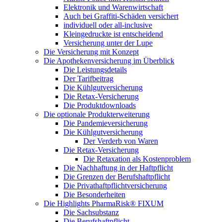
Elektronik und Warenwirtschaft
Auch bei Graffiti-Schäden versichert
individuell oder all-inclusive
Kleingedruckte ist entscheidend
Versicherung unter der Lupe
Die Versicherung mit Konzept
Die Apothekenversicherung im Überblick
Die Leistungsdetails
Der Tarifbeitrag
Die Kühlgutversicherung
Die Retax-Versicherung
Die Produktdownloads
Die optionale Produkterweiterung
Die Pandemieversicherung
Die Kühlgutversicherung
Der Verderb von Waren
Die Retax-Versicherung
Die Retaxation als Kostenproblem
Die Nachhaftung in der Haftpflicht
Die Grenzen der Berufshaftpflicht
Die Privathaftpflichtversicherung
Die Besonderheiten
Die Highlights PharmaRisk® FIXUM
Die Sachsubstanz
Die Berufshaftpflicht