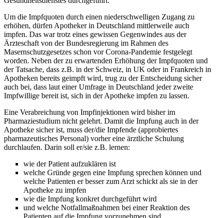
Gesundheitsdienstes durchgeführt.
Um die Impfquoten durch einen niederschwelligen Zugang zu
erhöhen, dürfen Apotheker in Deutschland mittlerweile auch
impfen. Das war trotz eines gewissen Gegenwindes aus der
Ärzteschaft von der Bundesregierung im Rahmen des
Masernschutzgesetzes schon vor Corona-Pandemie festgelegt
worden. Neben der zu erwartenden Erhöhung der Impfquoten und
der Tatsache, dass z.B. in der Schweiz, in UK oder in Frankreich in
Apotheken bereits geimpft wird, trug zu der Entscheidung sicher
auch bei, dass laut einer Umfrage in Deutschland jeder zweite
Impfwillige bereit ist, sich in der Apotheke impfen zu lassen.
Eine Verabreichung von Impfinjektionen wird bisher im
Pharmaziestudium nicht gelehrt. Damit die Impfung auch in der
Apotheke sicher ist, muss der/die Impfende (approbiertes
pharmazeutisches Personal) vorher eine ärztliche Schulung
durchlaufen. Darin soll er/sie z.B. lernen:
wie der Patient aufzuklären ist
welche Gründe gegen eine Impfung sprechen können und
welche Patienten er besser zum Arzt schickt als sie in der
Apotheke zu impfen
wie die Impfung konkret durchgeführt wird
und welche Notfallmaßnahmen bei einer Reaktion des
Patienten auf die Impfung vorzunehmen sind.