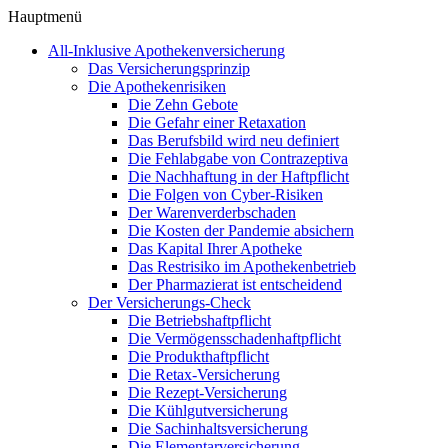
Hauptmenü
All-Inklusive Apothekenversicherung
Das Versicherungsprinzip
Die Apothekenrisiken
Die Zehn Gebote
Die Gefahr einer Retaxation
Das Berufsbild wird neu definiert
Die Fehlabgabe von Contrazeptiva
Die Nachhaftung in der Haftpflicht
Die Folgen von Cyber-Risiken
Der Warenverderbschaden
Die Kosten der Pandemie absichern
Das Kapital Ihrer Apotheke
Das Restrisiko im Apothekenbetrieb
Der Pharmazierat ist entscheidend
Der Versicherungs-Check
Die Betriebshaftpflicht
Die Vermögensschadenhaftpflicht
Die Produkthaftpflicht
Die Retax-Versicherung
Die Rezept-Versicherung
Die Kühlgutversicherung
Die Sachinhaltsversicherung
Die Elementarversicherung