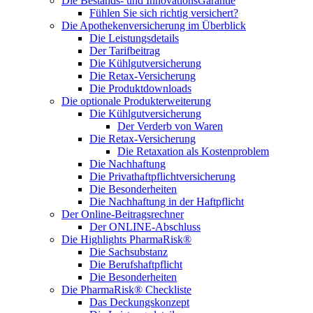
Die Bestands- und InnovationsGarantie
Fühlen Sie sich richtig versichert?
Die Apothekenversicherung im Überblick
Die Leistungsdetails
Der Tarifbeitrag
Die Kühlgutversicherung
Die Retax-Versicherung
Die Produktdownloads
Die optionale Produkterweiterung
Die Kühlgutversicherung
Der Verderb von Waren
Die Retax-Versicherung
Die Retaxation als Kostenproblem
Die Nachhaftung
Die Privathaftpflichtversicherung
Die Besonderheiten
Die Nachhaftung in der Haftpflicht
Der Online-Beitragsrechner
Der ONLINE-Abschluss
Die Highlights PharmaRisk®
Die Sachsubstanz
Die Berufshaftpflicht
Die Besonderheiten
Die PharmaRisk® Checkliste
Das Deckungskonzept