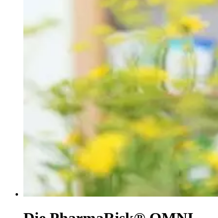
Die PharmaRisk® OMNI -