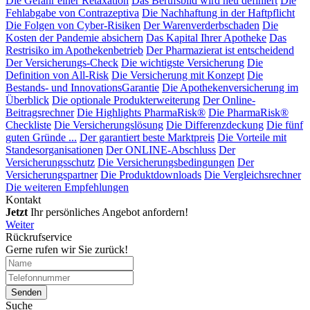
Die Gefahr einer Retaxation
Das Berufsbild wird neu definiert
Die
Fehlabgabe von Contrazeptiva
Die Nachhaftung in der Haftpflicht
Die Folgen von Cyber-Risiken
Der Warenverderbschaden
Die
Kosten der Pandemie absichern
Das Kapital Ihrer Apotheke
Das
Restrisiko im Apothekenbetrieb
Der Pharmazierat ist entscheidend
Der Versicherungs-Check
Die wichtigste Versicherung
Die
Definition von All-Risk
Die Versicherung mit Konzept
Die
Bestands- und InnovationsGarantie
Die Apothekenversicherung im
Überblick
Die optionale Produkterweiterung
Der Online-
Beitragsrechner
Die Highlights PharmaRisk®
Die PharmaRisk®
Checkliste
Die Versicherungslösung
Die Differenzdeckung
Die fünf
guten Gründe ...
Der garantiert beste Marktpreis
Die Vorteile mit
Standesorganisationen
Der ONLINE-Abschluss
Der
Versicherungsschutz
Die Versicherungsbedingungen
Der
Versicherungspartner
Die Produktdownloads
Die Vergleichsrechner
Die weiteren Empfehlungen
Kontakt
Jetzt
Ihr persönliches Angebot anfordern!
Weiter
Rückrufservice
Gerne rufen wir Sie zurück!
Suche