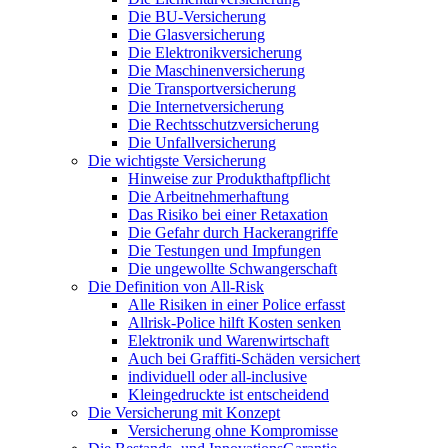
Die BU-Versicherung
Die Glasversicherung
Die Elektronikversicherung
Die Maschinenversicherung
Die Transportversicherung
Die Internetversicherung
Die Rechtsschutzversicherung
Die Unfallversicherung
Die wichtigste Versicherung
Hinweise zur Produkthaftpflicht
Die Arbeitnehmerhaftung
Das Risiko bei einer Retaxation
Die Gefahr durch Hackerangriffe
Die Testungen und Impfungen
Die ungewollte Schwangerschaft
Die Definition von All-Risk
Alle Risiken in einer Police erfasst
Allrisk-Police hilft Kosten senken
Elektronik und Warenwirtschaft
Auch bei Graffiti-Schäden versichert
individuell oder all-inclusive
Kleingedruckte ist entscheidend
Die Versicherung mit Konzept
Versicherung ohne Kompromisse