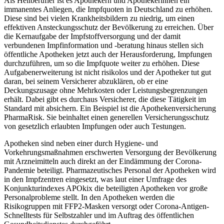
Als Heilberufler ist es Apothekern und Apothekerinnen ein
immanentes Anliegen, die Impfquoten in Deutschland zu erhöhen.
Diese sind bei vielen Krankheitsbildern zu niedrig, um einen
effektiven Ansteckungsschutz der Bevölkerung zu erreichen. Über
die Kernaufgabe der Impfstoffversorgung und der damit
verbundenen Impfinformation und -beratung hinaus stellen sich
öffentliche Apotheken jetzt auch der Herausforderung, Impfungen
durchzuführen, um so die Impfquote weiter zu erhöhen. Diese
Aufgabenerweiterung ist nicht risikolos und der Apotheker tut gut
daran, bei seinem Versicherer abzuklären, ob er eine
Deckungszusage ohne Mehrkosten oder Leistungsbegrenzungen
erhält. Dabei gibt es durchaus Versicherer, die diese Tätigkeit im
Standard mit absichern. Ein Beispiel ist die Apothekenversicherung
PharmaRisk. Sie beinhaltet einen generellen Versicherungsschutz
von gesetzlich erlaubten Impfungen oder auch Testungen.
Apotheken sind neben einer durch Hygiene- und
Vorkehrungsmaßnahmen erschwerten Versorgung der Bevölkerung
mit Arzneimitteln auch direkt an der Eindämmung der Corona-
Pandemie beteiligt. Pharmazeutisches Personal der Apotheken wird
in den Impfzentren eingesetzt, was laut einer Umfrage des
Konjunkturindexes APOkix die beteiligten Apotheken vor große
Personalprobleme stellt. In den Apotheken werden die
Risikogruppen mit FFP2-Masken versorgt oder Corona-Antigen-
Schnelltests für Selbstzahler und im Auftrag des öffentlichen