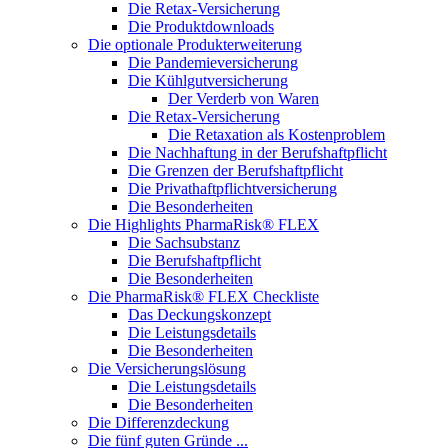
Die Retax-Versicherung
Die Produktdownloads
Die optionale Produkterweiterung
Die Pandemieversicherung
Die Kühlgutversicherung
Der Verderb von Waren
Die Retax-Versicherung
Die Retaxation als Kostenproblem
Die Nachhaftung in der Berufshaftpflicht
Die Grenzen der Berufshaftpflicht
Die Privathaftpflichtversicherung
Die Besonderheiten
Die Highlights PharmaRisk® FLEX
Die Sachsubstanz
Die Berufshaftpflicht
Die Besonderheiten
Die PharmaRisk® FLEX Checkliste
Das Deckungskonzept
Die Leistungsdetails
Die Besonderheiten
Die Versicherungslösung
Die Leistungsdetails
Die Besonderheiten
Die Differenzdeckung
Die fünf guten Gründe ...