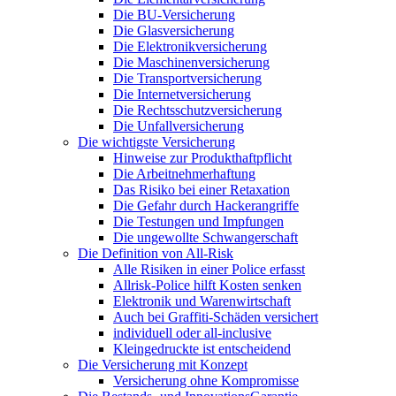
Die BU-Versicherung
Die Glasversicherung
Die Elektronikversicherung
Die Maschinenversicherung
Die Transportversicherung
Die Internetversicherung
Die Rechtsschutzversicherung
Die Unfallversicherung
Die wichtigste Versicherung
Hinweise zur Produkthaftpflicht
Die Arbeitnehmerhaftung
Das Risiko bei einer Retaxation
Die Gefahr durch Hackerangriffe
Die Testungen und Impfungen
Die ungewollte Schwangerschaft
Die Definition von All-Risk
Alle Risiken in einer Police erfasst
Allrisk-Police hilft Kosten senken
Elektronik und Warenwirtschaft
Auch bei Graffiti-Schäden versichert
individuell oder all-inclusive
Kleingedruckte ist entscheidend
Die Versicherung mit Konzept
Versicherung ohne Kompromisse