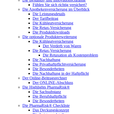
Die Bestands- und InnovationsGarantie
Fühlen Sie sich richtig versichert?
Die Apothekenversicherung im Überblick
Die Leistungsdetails
Der Tarifbeitrag
Die Kühlgutversicherung
Die Retax-Versicherung
Die Produktdownloads
Die optionale Produkterweiterung
Die Kühlgutversicherung
Der Verderb von Waren
Die Retax-Versicherung
Die Retaxation als Kostenproblem
Die Nachhaftung
Die Privathaftpflichtversicherung
Die Besonderheiten
Die Nachhaftung in der Haftpflicht
Der Online-Beitragsrechner
Der ONLINE-Abschluss
Die Highlights PharmaRisk®
Die Sachsubstanz
Die Berufshaftpflicht
Die Besonderheiten
Die PharmaRisk® Checkliste
Das Deckungskonzept