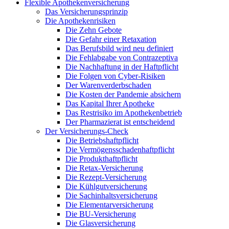
Flexible Apothekenversicherung
Das Versicherungsprinzip
Die Apothekenrisiken
Die Zehn Gebote
Die Gefahr einer Retaxation
Das Berufsbild wird neu definiert
Die Fehlabgabe von Contrazeptiva
Die Nachhaftung in der Haftpflicht
Die Folgen von Cyber-Risiken
Der Warenverderbschaden
Die Kosten der Pandemie absichern
Das Kapital Ihrer Apotheke
Das Restrisiko im Apothekenbetrieb
Der Pharmazierat ist entscheidend
Der Versicherungs-Check
Die Betriebshaftpflicht
Die Vermögensschadenhaftpflicht
Die Produkthaftpflicht
Die Retax-Versicherung
Die Rezept-Versicherung
Die Kühlgutversicherung
Die Sachinhaltsversicherung
Die Elementarversicherung
Die BU-Versicherung
Die Glasversicherung