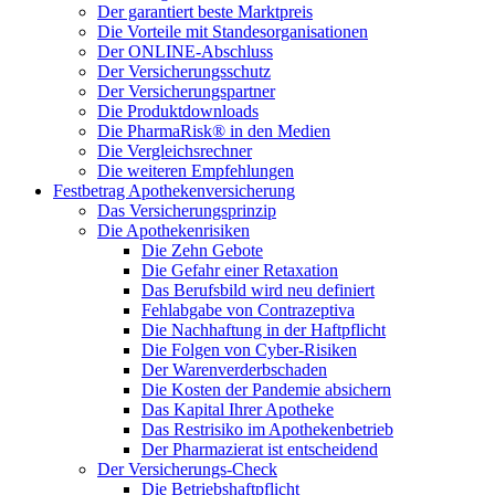
Der garantiert beste Marktpreis
Die Vorteile mit Standesorganisationen
Der ONLINE-Abschluss
Der Versicherungsschutz
Der Versicherungspartner
Die Produktdownloads
Die PharmaRisk® in den Medien
Die Vergleichsrechner
Die weiteren Empfehlungen
Festbetrag Apothekenversicherung
Das Versicherungsprinzip
Die Apothekenrisiken
Die Zehn Gebote
Die Gefahr einer Retaxation
Das Berufsbild wird neu definiert
Fehlabgabe von Contrazeptiva
Die Nachhaftung in der Haftpflicht
Die Folgen von Cyber-Risiken
Der Warenverderbschaden
Die Kosten der Pandemie absichern
Das Kapital Ihrer Apotheke
Das Restrisiko im Apothekenbetrieb
Der Pharmazierat ist entscheidend
Der Versicherungs-Check
Die Betriebshaftpflicht