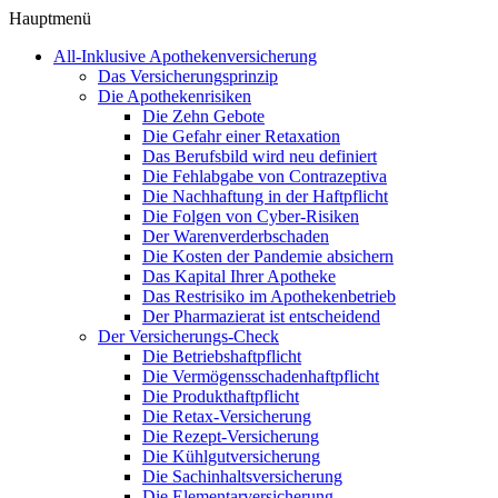
Hauptmenü
All-Inklusive Apothekenversicherung
Das Versicherungsprinzip
Die Apothekenrisiken
Die Zehn Gebote
Die Gefahr einer Retaxation
Das Berufsbild wird neu definiert
Die Fehlabgabe von Contrazeptiva
Die Nachhaftung in der Haftpflicht
Die Folgen von Cyber-Risiken
Der Warenverderbschaden
Die Kosten der Pandemie absichern
Das Kapital Ihrer Apotheke
Das Restrisiko im Apothekenbetrieb
Der Pharmazierat ist entscheidend
Der Versicherungs-Check
Die Betriebshaftpflicht
Die Vermögensschadenhaftpflicht
Die Produkthaftpflicht
Die Retax-Versicherung
Die Rezept-Versicherung
Die Kühlgutversicherung
Die Sachinhaltsversicherung
Die Elementarversicherung