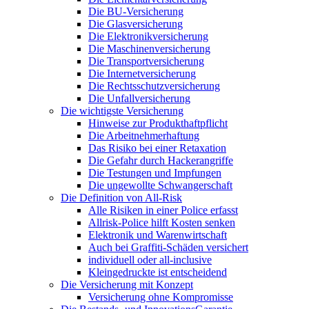
Die BU-Versicherung
Die Glasversicherung
Die Elektronikversicherung
Die Maschinenversicherung
Die Transportversicherung
Die Internetversicherung
Die Rechtsschutzversicherung
Die Unfallversicherung
Die wichtigste Versicherung
Hinweise zur Produkthaftpflicht
Die Arbeitnehmerhaftung
Das Risiko bei einer Retaxation
Die Gefahr durch Hackerangriffe
Die Testungen und Impfungen
Die ungewollte Schwangerschaft
Die Definition von All-Risk
Alle Risiken in einer Police erfasst
Allrisk-Police hilft Kosten senken
Elektronik und Warenwirtschaft
Auch bei Graffiti-Schäden versichert
individuell oder all-inclusive
Kleingedruckte ist entscheidend
Die Versicherung mit Konzept
Versicherung ohne Kompromisse