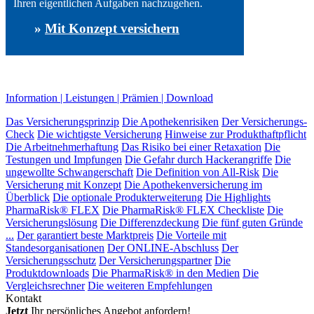
Ihren eigentlichen Aufgaben nachzugehen.
»
Mit Konzept versichern
Information | Leistungen | Prämien | Download
Das Versicherungsprinzip
Die Apothekenrisiken
Der Versicherungs-
Check
Die wichtigste Versicherung
Hinweise zur Produkthaftpflicht
Die Arbeitnehmerhaftung
Das Risiko bei einer Retaxation
Die
Testungen und Impfungen
Die Gefahr durch Hackerangriffe
Die
ungewollte Schwangerschaft
Die Definition von All-Risk
Die
Versicherung mit Konzept
Die Apothekenversicherung im
Überblick
Die optionale Produkterweiterung
Die Highlights
PharmaRisk® FLEX
Die PharmaRisk® FLEX Checkliste
Die
Versicherungslösung
Die Differenzdeckung
Die fünf guten Gründe
...
Der garantiert beste Marktpreis
Die Vorteile mit
Standesorganisationen
Der ONLINE-Abschluss
Der
Versicherungsschutz
Der Versicherungspartner
Die
Produktdownloads
Die PharmaRisk® in den Medien
Die
Vergleichsrechner
Die weiteren Empfehlungen
Kontakt
Jetzt
Ihr persönliches Angebot anfordern!