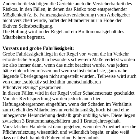
Zudem berücksichtigen die Gerichte auch die Versicherbarkeit des
Risikos. In den Fällen, in denen das Risiko trotz entsprechender
Möglichkeit (z. B. Fahrzeugkaskoversicherung) vom Arbeitgeber
nicht versichert wurde, haftet der Mitarbeiter nur in Höhe der
fiktiven Selbstbeteiligung.
Die Haftung wird in der Regel auf ein Bruttomonatsgehalt des
Mitarbeiters begrenzt.
Vorsatz und grobe Fahrlässigkeit:
Grobe Fahrlässigkeit liegt in der Regel vor, wenn die im Verkehr
erforderliche Sorgfalt in besonders schwerem Maße verletzt worden
ist; also immer dann, wenn das nicht beachtet wurde, was jedem
hätte einleuchten müssen und wenn selbst einfachste, ganz nahe
liegende Überlegungen nicht angestellt wurden. Teilweise wird auch
von einer „subjektiv schlechthin unentschuldbaren
Pflichtverletzung“ gesprochen.
In diesen Fällen wird in der Regel voller Schadensersatz geschuldet.
Von der Rechtsprechung wurden jedoch auch hier
Haftungsobergrenzen eingeführt, wenn der Schaden im Verhältnis
zum Gehalt des Mitarbeiters unverhältnismäßig hoch ist und eine
unbegrenzte Heranziehung deshalb grob unbillig wäre. Diese liegen
zwischen 3 Bruttomonatsgehältern und 1 Bruttojahresgehalt.
Vorsätzliches Handeln ist dann gegeben, wenn der Arbeitnehmer die
Pflichtverletzung wissentlich und willentlich begeht, er also weiß,
dass er falsch handelt (Fahren ohne Fahrerlaubnis,