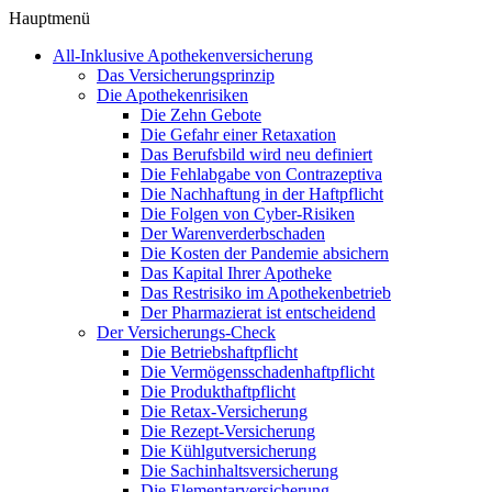
Hauptmenü
All-Inklusive Apothekenversicherung
Das Versicherungsprinzip
Die Apothekenrisiken
Die Zehn Gebote
Die Gefahr einer Retaxation
Das Berufsbild wird neu definiert
Die Fehlabgabe von Contrazeptiva
Die Nachhaftung in der Haftpflicht
Die Folgen von Cyber-Risiken
Der Warenverderbschaden
Die Kosten der Pandemie absichern
Das Kapital Ihrer Apotheke
Das Restrisiko im Apothekenbetrieb
Der Pharmazierat ist entscheidend
Der Versicherungs-Check
Die Betriebshaftpflicht
Die Vermögensschadenhaftpflicht
Die Produkthaftpflicht
Die Retax-Versicherung
Die Rezept-Versicherung
Die Kühlgutversicherung
Die Sachinhaltsversicherung
Die Elementarversicherung