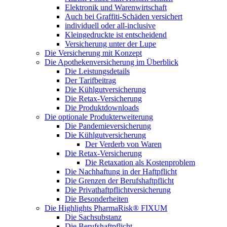
Elektronik und Warenwirtschaft
Auch bei Graffiti-Schäden versichert
individuell oder all-inclusive
Kleingedruckte ist entscheidend
Versicherung unter der Lupe
Die Versicherung mit Konzept
Die Apothekenversicherung im Überblick
Die Leistungsdetails
Der Tarifbeitrag
Die Kühlgutversicherung
Die Retax-Versicherung
Die Produktdownloads
Die optionale Produkterweiterung
Die Pandemieversicherung
Die Kühlgutversicherung
Der Verderb von Waren
Die Retax-Versicherung
Die Retaxation als Kostenproblem
Die Nachhaftung in der Haftpflicht
Die Grenzen der Berufshaftpflicht
Die Privathaftpflichtversicherung
Die Besonderheiten
Die Highlights PharmaRisk® FIXUM
Die Sachsubstanz
Die Berufshaftpflicht