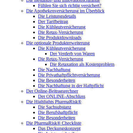
Die Bestands- und InnovationsGarantie
Fühlen Sie sich richtig versichert?
Die Apothekenversicherung im Überblick
Die Leistungsdetails
Der Tarifbeitrag
Die Kühlgutversicherung
Die Retax-Versicherung
Die Produktdownloads
Die optionale Produkterweiterung
Die Kühlgutversicherung
Der Verderb von Waren
Die Retax-Versicherung
Die Retaxation als Kostenproblem
Die Nachhaftung
Die Privathaftpflichtversicherung
Die Besonderheiten
Die Nachhaftung in der Haftpflicht
Der Online-Beitragsrechner
Der ONLINE-Abschluss
Die Highlights PharmaRisk®
Die Sachsubstanz
Die Berufshaftpflicht
Die Besonderheiten
Die PharmaRisk® Checkliste
Das Deckungskonzept