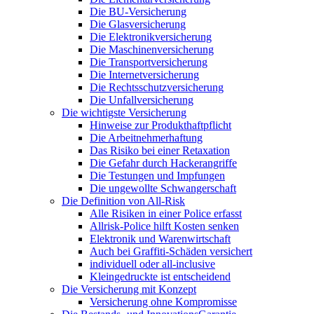
Die BU-Versicherung
Die Glasversicherung
Die Elektronikversicherung
Die Maschinenversicherung
Die Transportversicherung
Die Internetversicherung
Die Rechtsschutzversicherung
Die Unfallversicherung
Die wichtigste Versicherung
Hinweise zur Produkthaftpflicht
Die Arbeitnehmerhaftung
Das Risiko bei einer Retaxation
Die Gefahr durch Hackerangriffe
Die Testungen und Impfungen
Die ungewollte Schwangerschaft
Die Definition von All-Risk
Alle Risiken in einer Police erfasst
Allrisk-Police hilft Kosten senken
Elektronik und Warenwirtschaft
Auch bei Graffiti-Schäden versichert
individuell oder all-inclusive
Kleingedruckte ist entscheidend
Die Versicherung mit Konzept
Versicherung ohne Kompromisse