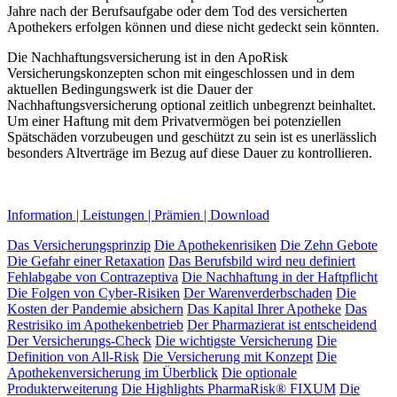
Jahre nach der Berufsaufgabe oder dem Tod des versicherten
Apothekers erfolgen können und diese nicht gedeckt sein könnten.
Die Nachhaftungsversicherung ist in den ApoRisk
Versicherungskonzepten schon mit eingeschlossen und in dem
aktuellen Bedingungswerk ist die Dauer der
Nachhaftungsversicherung optional zeitlich unbegrenzt beinhaltet.
Um einer Haftung mit dem Privatvermögen bei potenziellen
Spätschäden vorzubeugen und geschützt zu sein ist es unerlässlich
besonders Altverträge im Bezug auf diese Dauer zu kontrollieren.
Information
|
Leistungen
|
Prämien
|
Download
Das Versicherungsprinzip
Die Apothekenrisiken
Die Zehn Gebote
Die Gefahr einer Retaxation
Das Berufsbild wird neu definiert
Fehlabgabe von Contrazeptiva
Die Nachhaftung in der Haftpflicht
Die Folgen von Cyber-Risiken
Der Warenverderbschaden
Die
Kosten der Pandemie absichern
Das Kapital Ihrer Apotheke
Das
Restrisiko im Apothekenbetrieb
Der Pharmazierat ist entscheidend
Der Versicherungs-Check
Die wichtigste Versicherung
Die
Definition von All-Risk
Die Versicherung mit Konzept
Die
Apothekenversicherung im Überblick
Die optionale
Produkterweiterung
Die Highlights PharmaRisk® FIXUM
Die