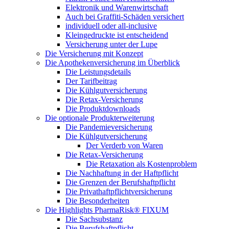
Elektronik und Warenwirtschaft
Auch bei Graffiti-Schäden versichert
individuell oder all-inclusive
Kleingedruckte ist entscheidend
Versicherung unter der Lupe
Die Versicherung mit Konzept
Die Apothekenversicherung im Überblick
Die Leistungsdetails
Der Tarifbeitrag
Die Kühlgutversicherung
Die Retax-Versicherung
Die Produktdownloads
Die optionale Produkterweiterung
Die Pandemieversicherung
Die Kühlgutversicherung
Der Verderb von Waren
Die Retax-Versicherung
Die Retaxation als Kostenproblem
Die Nachhaftung in der Haftpflicht
Die Grenzen der Berufshaftpflicht
Die Privathaftpflichtversicherung
Die Besonderheiten
Die Highlights PharmaRisk® FIXUM
Die Sachsubstanz
Die Berufshaftpflicht