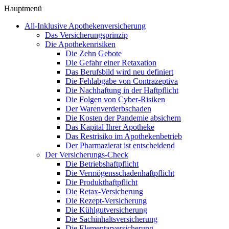
Hauptmenü
All-Inklusive Apothekenversicherung
Das Versicherungsprinzip
Die Apothekenrisiken
Die Zehn Gebote
Die Gefahr einer Retaxation
Das Berufsbild wird neu definiert
Die Fehlabgabe von Contrazeptiva
Die Nachhaftung in der Haftpflicht
Die Folgen von Cyber-Risiken
Der Warenverderbschaden
Die Kosten der Pandemie absichern
Das Kapital Ihrer Apotheke
Das Restrisiko im Apothekenbetrieb
Der Pharmazierat ist entscheidend
Der Versicherungs-Check
Die Betriebshaftpflicht
Die Vermögensschadenhaftpflicht
Die Produkthaftpflicht
Die Retax-Versicherung
Die Rezept-Versicherung
Die Kühlgutversicherung
Die Sachinhaltsversicherung
Die Elementarversicherung