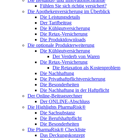
Die Bestands- und InnovationsGarantie
Fühlen Sie sich richtig versichert?
Die Apothekenversicherung im Überblick
Die Leistungsdetails
Der Tarifbeitrag
Die Kühlgutversicherung
Die Retax-Versicherung
Die Produktdownloads
Die optionale Produkterweiterung
Die Kühlgutversicherung
Der Verderb von Waren
Die Retax-Versicherung
Die Retaxation als Kostenproblem
Die Nachhaftung
Die Privathaftpflichtversicherung
Die Besonderheiten
Die Nachhaftung in der Haftpflicht
Der Online-Beitragsrechner
Der ONLINE-Abschluss
Die Highlights PharmaRisk®
Die Sachsubstanz
Die Berufshaftpflicht
Die Besonderheiten
Die PharmaRisk® Checkliste
Das Deckungskonzept